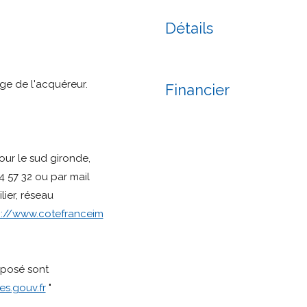
Détails
ge de l'acquéreur.
Financier
our le sud gironde,
4 57 32 ou par mail
ier, réseau
p://www.cotefranceim
xposé sont
s.gouv.fr
"