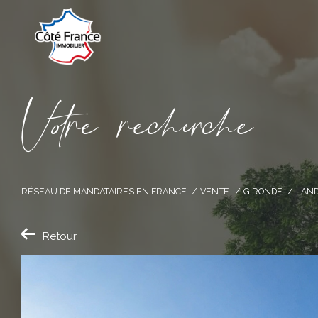
V
o
r
e
r
e
c
e
c
e
RÉSEAU DE MANDATAIRES EN FRANCE
VENTE
GIRONDE
LAND
Retour