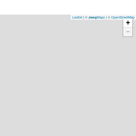
Leaflet
|
©
Maps
|
© OpenStreetMap
Jawg
+
−