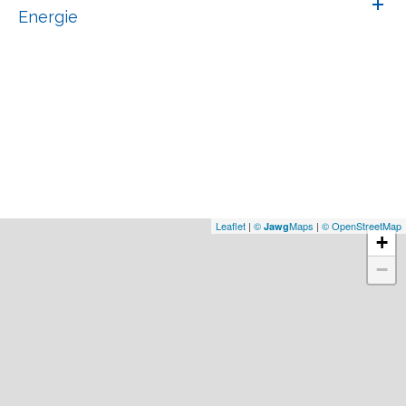
Energie
Leaflet
|
©
Maps
|
© OpenStreetMap
Jawg
+
−