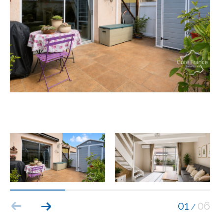
Budget
Budget
Surface
Surface
Pièces
Pièces
Référence
AFFINER LES CRITÈRES
TERRASSE
PARKING
PISCINE
01
06
/
FILTRER PAR