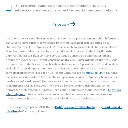
J'ai pris connaissance de la Politique de confidentialité et des
informations relatives au traitement de mes données personnelles (*)*
Envoyer
Les informations recueillies sur ce formulaire sont enregistrées dans un fichier informatisé
par La Boite Immo agissant comme Sous-traitant du traitement pour la gestion de la
clientèle/prospects de l'Agence / du Réseau qui reste Responsable du Traitement de vos
Données personnelles. La base légale du traitement repose sur l'intérêt légitime de
l'Agence / du Réseau. Elles sont conservées jusqu'à demande de suppression et sont
destinées à l'Agence / au Réseau. Conformément à la loi « informatique et libertés », vous
disposez des droits d’accès, de rectification, d’effacement, d’opposition, de limitation et de
portabilité de vos données. Vous pouvez retirer votre consentement à tout moment en
contactant directement l’Agence / Le Réseau. Consultez le site
https://cnil.fr/fr
pour plus
d’informations sur vos droits. Si vous estimez, après avoir contacté l'Agence / le Réseau, que
vos droits « Informatique et Libertés » ne sont pas respectés, vous pouvez adresser une
réclamation à la CNIL. Nous vous informons de l’existence de la liste d'opposition au
démarchage téléphonique « Bloctel », sur laquelle vous pouvez vous inscrire ici :
https://ww
w.bloctel.gouv.fr
. Dans le cadre de la protection des Données personnelles, nous vous
invitons à ne pas inscrire de Données sensibles dans le champ de saisie libre.
Ce site est protégé par reCAPTCHA, les
Politiques de Confidentialité
et es
Conditions d'u
tilisation
de Google s'appliquent.