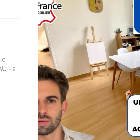
ue
U - 2