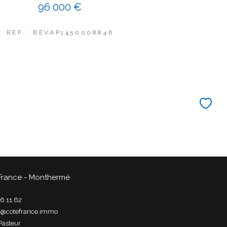
96 000 €
REF : BEVAP1450008846
France - Monthermé
6 11 62
t@cotefrance.immo
Pasteur