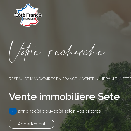
V
o
r
e
r
e
c
e
c
e
RÉSEAU DE MANDATAIRES EN FRANCE
VENTE
HERAULT
SET
Vente immobilière Sete
4
annonce(s) trouvée(s) selon vos critères
Appartement