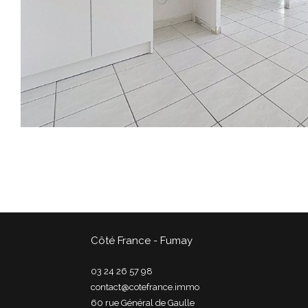
Côté France - Fumay
03 24 26 57 98
contact@cotefrance.immo
60 rue Général de Gaulle