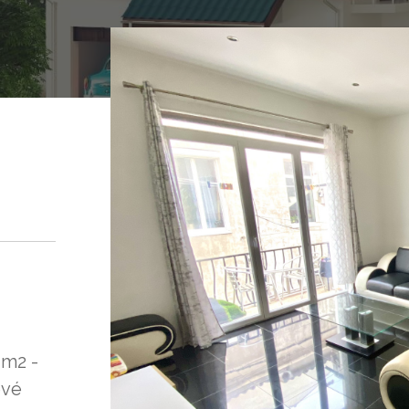
 m2 -
evé