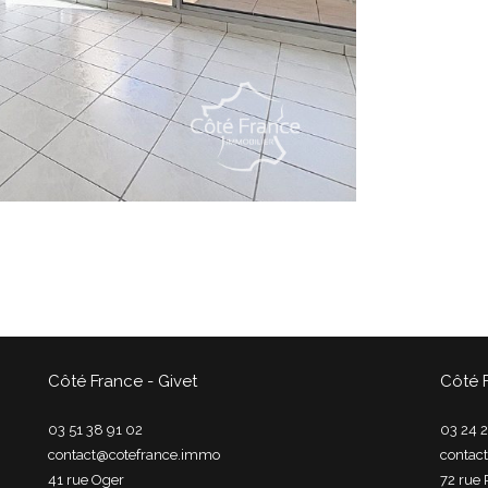
Côté France - Givet
Côté 
03 51 38 91 02
03 24 2
contact@cotefrance.immo
contac
41 rue Oger
72 rue 