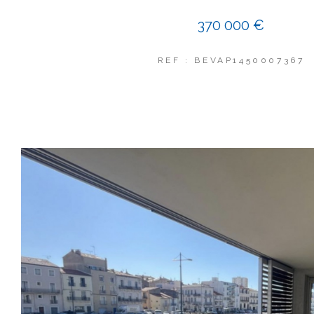
370 000 €
REF : BEVAP1450007367