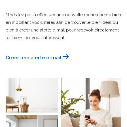
Budget
N'hésitez pas à effectuer une nouvelle recherche de bien
Budget
en modifiant vos critères afin de trouver le bien idéal ou
bien à créer une alerte e-mail pour recevoir directement
Surface
Surface
les biens qui vous intéressent.
Pièces
Pièces
Creer une alerte e-mail
Référence
AFFINER LES CRITÈRES
TERRASSE
PARKING
PISCINE
FILTRER PAR