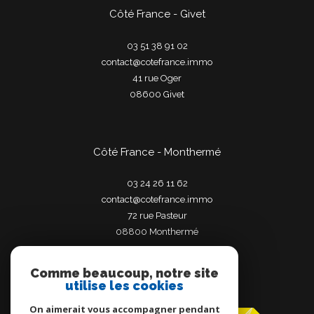
Côté France - Givet
03 51 38 91 02
contact@cotefrance.immo
41 rue Oger
08600
givet
Côté France - Monthermé
03 24 26 11 62
contact@cotefrance.immo
72 rue Pasteur
08800
monthermé
Comme beaucoup, notre site
utilise les cookies
Adhérents
On aimerait vous accompagner pendant