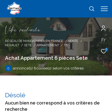
V
o
r
e
r
e
c
e
c
e
Fr
Effectuer une recherche
RÉSEAU DE MANDATAIRES EN FRANCE
VENTE
HERAULT
SETE
APPARTEMENT
T6
et trouver le bien qui correspond à vos
0
critères
Achat Appartement 6 pièces Sete
0
annonce(s) trouvée(s) selon vos critères
Type
d'offre
Vente
Type
de
type de bien
Désolé
bien
Aucun bien ne correspond à vos critères de
Ville
recherche