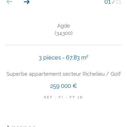
01
11
/
COUPS DE COEUR
EXCLUSIVITÉS
NOUVEAUTÉS
Agde
(34300)
Rechercher
3 pièces - 67,83 m²
Superbe appartement secteur Richelieu / Golf
259 000 €
REF : FI - FF 18