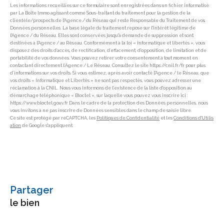
Les informations recueillies sur ce formulaire sont enregistrées dans un fichier informatisé
par La Boite Immo agissant comme Sous-traitant du traitement pour la gestion de la
clientèle/prospects de l'Agence / du Réseau qui reste Responsable du Traitement de vos
Données personnelles. La base légale du traitement repose sur l'intérêt légitime de
l'Agence / du Réseau. Elles sont conservées jusqu'à demande de suppression et sont
destinées à l'Agence / au Réseau. Conformément à la loi « informatique et libertés », vous
disposez des droits d’accès, de rectification, d’effacement, d’opposition, de limitation et de
portabilité de vos données. Vous pouvez retirer votre consentement à tout moment en
contactant directement l’Agence / Le Réseau. Consultez le site https://cnil.fr/fr pour plus
d’informations sur vos droits. Si vous estimez, après avoir contacté l'Agence / le Réseau, que
vos droits « Informatique et Libertés » ne sont pas respectés, vous pouvez adresser une
réclamation à la CNIL. Nous vous informons de l’existence de la liste d'opposition au
démarchage téléphonique « Bloctel », sur laquelle vous pouvez vous inscrire ici :
https://www.bloctel.gouv.fr Dans le cadre de la protection des Données personnelles, nous
vous invitons à ne pas inscrire de Données sensibles dans le champ de saisie libre.
Ce site est protégé par reCAPTCHA, les
Politiques de Confidentialité
et les
Conditions d'Utilis
ation
de Google s'appliquent.
partager
le bien