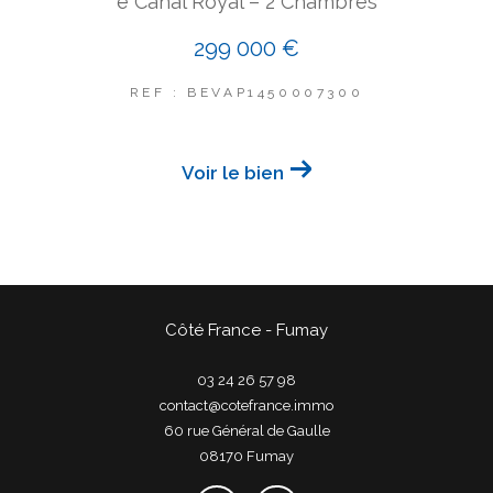
e Canal Royal – 2 Chambres
299 000 €
REF : BEVAP1450007300
Voir le bien
Côté France - Fumay
03 24 26 57 98
contact@cotefrance.immo
60 rue Général de Gaulle
08170
fumay