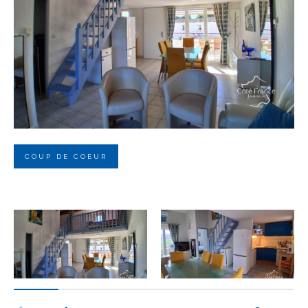
Budget
Budget
Surface
Surface
Pièces
Pièces
COUP DE COEUR
Référence
AFFINER LES CRITÈRES
TERRASSE
PARKING
PISCINE
FILTRER PAR