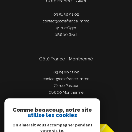
Côté France - Givet
03 51 38 91 02
contact@cotefrance.immo
41 rue Oger
08600
givet
Côté France - Monthermé
03 24 26 11 62
contact@cotefrance.immo
72 rue Pasteur
08800
monthermé
Comme beaucoup, notre site
utilise les cookies
Adhérents
On aimerait vous accompagner pendant
votre visite.