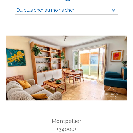
Du plus cher au moins cher
Budget
Budget
Surface
Surface
Pièces
Pièces
Référence
AFFINER LES CRITÈRES
TERRASSE
PARKING
PISCINE
Montpellier
FILTRER PAR
(34000)