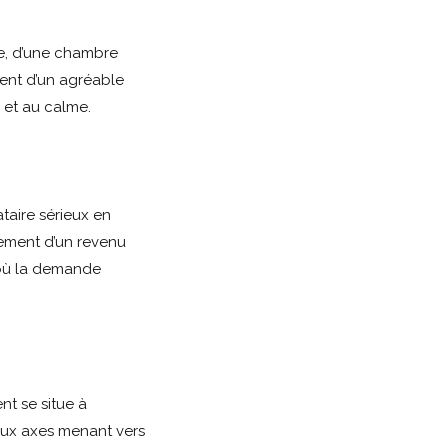
e, d’une chambre
ment d’un agréable
 et au calme.
taire sérieux en
tement d’un revenu
 où la demande
nt se situe à
aux axes menant vers