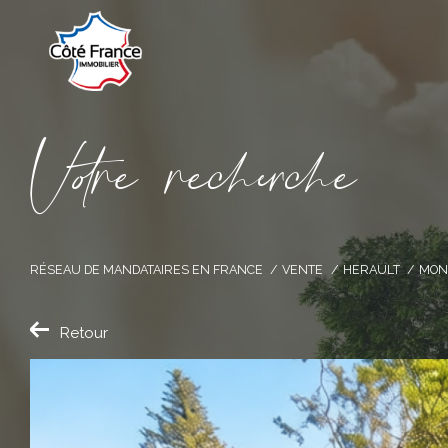
V
o
r
e
r
e
c
e
c
e
RÉSEAU DE MANDATAIRES EN FRANCE
VENTE
HERAULT
MON
Retour