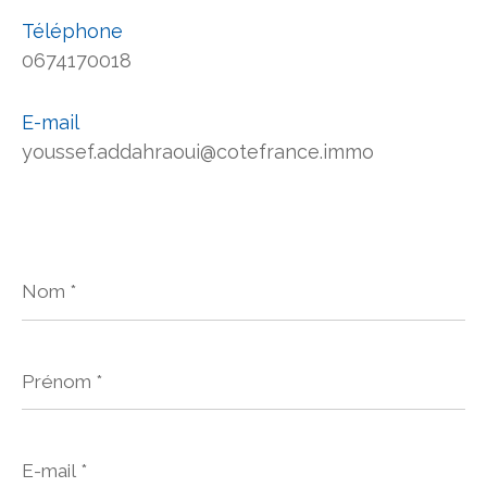
Téléphone
0674170018
E-mail
youssef.addahraoui@cotefrance.immo
Nom
*
Prénom
*
E-
mail