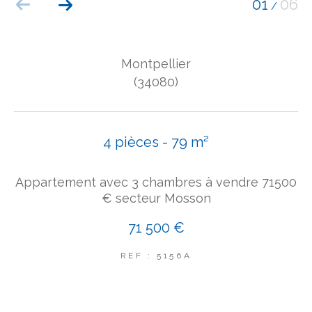
01
06
/
COUPS DE COEUR
EXCLUSIVITÉS
NOUVEAUTÉS
Montpellier
(34080)
Rechercher
4 pièces - 79 m²
Appartement avec 3 chambres à vendre 71500
€ secteur Mosson
71 500 €
REF : 5156A