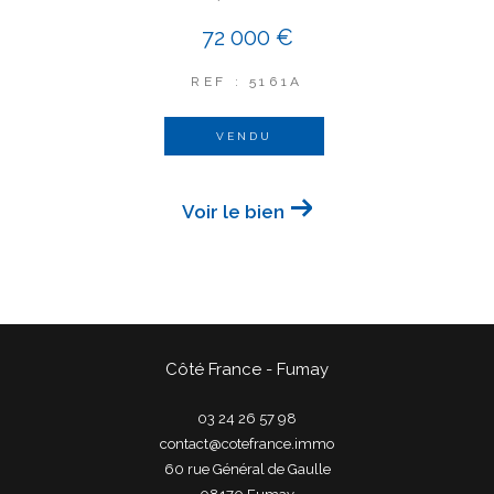
72 000 €
REF : 5161A
VENDU
Voir le bien
Côté France - Fumay
03 24 26 57 98
contact@cotefrance.immo
60 rue Général de Gaulle