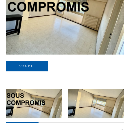
Budget
Budget
Surface
Surface
Pièces
Pièces
VENDU
Référence
AFFINER LES CRITÈRES
TERRASSE
PARKING
PISCINE
FILTRER PAR