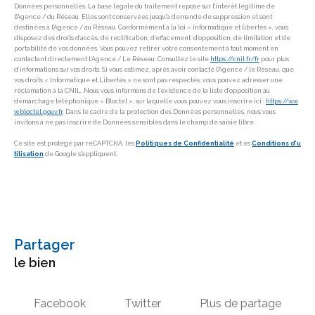
Données personnelles. La base légale du traitement repose sur l'intérêt légitime de
l'Agence / du Réseau. Elles sont conservées jusqu'à demande de suppression et sont
destinées à l'Agence / au Réseau. Conformément à la loi « informatique et libertés », vous
disposez des droits d’accès, de rectification, d’effacement, d’opposition, de limitation et de
portabilité de vos données. Vous pouvez retirer votre consentement à tout moment en
contactant directement l’Agence / Le Réseau. Consultez le site
https://cnil.fr/fr
pour plus
d’informations sur vos droits. Si vous estimez, après avoir contacté l'Agence / le Réseau, que
vos droits « Informatique et Libertés » ne sont pas respectés, vous pouvez adresser une
réclamation à la CNIL. Nous vous informons de l’existence de la liste d'opposition au
démarchage téléphonique « Bloctel », sur laquelle vous pouvez vous inscrire ici :
https://ww
w.bloctel.gouv.fr
. Dans le cadre de la protection des Données personnelles, nous vous
invitons à ne pas inscrire de Données sensibles dans le champ de saisie libre.
Ce site est protégé par reCAPTCHA, les
Politiques de Confidentialité
et es
Conditions d'u
tilisation
de Google s'appliquent.
partager
le bien
Facebook
Twitter
Plus de partage