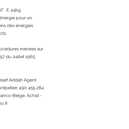
T : E 44kg
énergie pour un
ens des énergies
ots.
procédures menées sur
57 du Juillet 1965
oussef Addah Agent
ontpellier 490 455 284
ranco-Belge. Achat -
o.fr