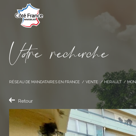
V
o
r
e
r
e
c
e
c
e
RÉSEAU DE MANDATAIRES EN FRANCE
VENTE
HERAULT
MON
Retour