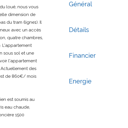
Général
ndu loué, nous vous
elle dimension de
 du tram (ligne1). Il
Détails
ineux avec un accès
on, quatre chambres,
. L'appartement
 sous sol et une
Financier
voir l'appartement
 Actuellement des
 est de 860€/ mois
Energie
bien est soumis au
ris eau chaude,
foncière 1500