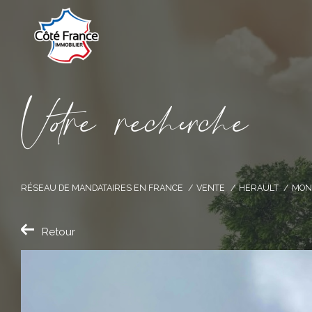
V
o
r
e
r
e
c
e
c
e
RÉSEAU DE MANDATAIRES EN FRANCE
VENTE
HERAULT
MON
Retour