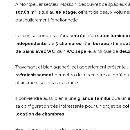
À Montpellier secteur Mosson, découvrez ce spacieux
107,63 m²
, situé au
5e étage
, offrant de beaux volumes
particulièrement fonctionnelle.
Le bien se compose d’une
entrée
, d’un
salon lumineu
indépendante
, de
5 chambres
, d’un
bureau
, d’une
sal
de bains avec WC
, d’un
WC séparé
, ainsi que de
deux
Traversant et bien agencé, cet appartement présente 
rafraîchissement
permettra de le remettre au goût du j
pleinement ses beaux espaces.
Il conviendra aussi bien à une
grande famille
qu’à un
i
sa configuration très intéressante pour un projet de
col
location de chambres
Bien soumis au statut de la copropriété