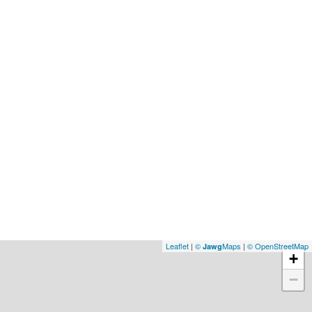
Leaflet
|
©
Maps
|
© OpenStreetMap
Jawg
+
−