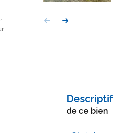
²
ur
descriptif
de ce bien