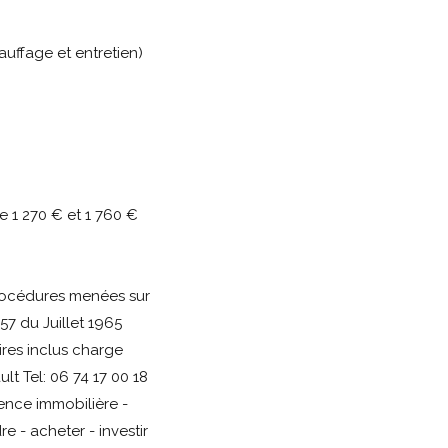
uffage et entretien)
e 1 270 € et 1 760 €
procédures menées sur
57 du Juillet 1965
ires inclus charge
t Tel: 06 74 17 00 18
ence immobilière -
 - acheter - investir