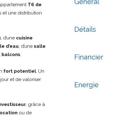
Général
 appartement
T6 de
 et une distribution
Détails
x
, d’une
cuisine
le d’eau
, d’une
salle
 balcons
.
Financier
un
fort potentiel
. Un
our et de valoriser
Energie
nvestisseur
, grâce à
ocation
ou de