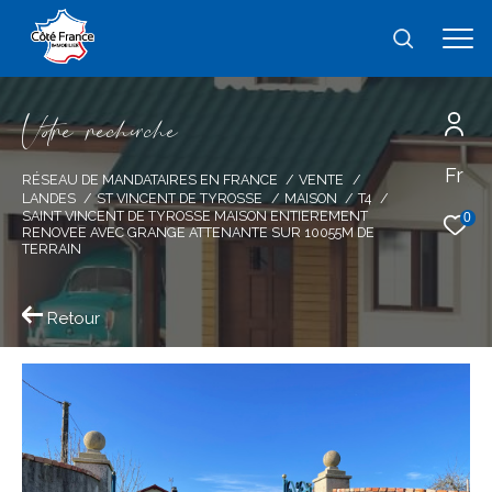
V
o
r
e
r
e
c
e
c
e
Fr
Effectuer une recherche
RÉSEAU DE MANDATAIRES EN FRANCE
VENTE
LANDES
ST VINCENT DE TYROSSE
MAISON
T4
et trouver le bien qui correspond à vos
SAINT VINCENT DE TYROSSE MAISON ENTIEREMENT
0
RENOVEE AVEC GRANGE ATTENANTE SUR 10055M DE
critères
TERRAIN
Type
Retour
d'offre
Vente
Type
de
type de bien
bien
Ville