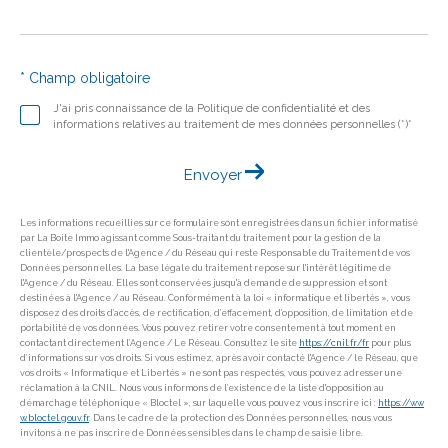
* Champ obligatoire
J'ai pris connaissance de la Politique de confidentialité et des
informations relatives au traitement de mes données personnelles (*)*
Envoyer
Les informations recueillies sur ce formulaire sont enregistrées dans un fichier informatisé
par La Boite Immo agissant comme Sous-traitant du traitement pour la gestion de la
clientèle/prospects de l'Agence / du Réseau qui reste Responsable du Traitement de vos
Données personnelles. La base légale du traitement repose sur l'intérêt légitime de
l'Agence / du Réseau. Elles sont conservées jusqu'à demande de suppression et sont
destinées à l'Agence / au Réseau. Conformément à la loi « informatique et libertés », vous
disposez des droits d’accès, de rectification, d’effacement, d’opposition, de limitation et de
portabilité de vos données. Vous pouvez retirer votre consentement à tout moment en
contactant directement l’Agence / Le Réseau. Consultez le site
https://cnil.fr/fr
pour plus
d’informations sur vos droits. Si vous estimez, après avoir contacté l'Agence / le Réseau, que
vos droits « Informatique et Libertés » ne sont pas respectés, vous pouvez adresser une
réclamation à la CNIL. Nous vous informons de l’existence de la liste d'opposition au
démarchage téléphonique « Bloctel », sur laquelle vous pouvez vous inscrire ici :
https://ww
w.bloctel.gouv.fr
. Dans le cadre de la protection des Données personnelles, nous vous
invitons à ne pas inscrire de Données sensibles dans le champ de saisie libre.