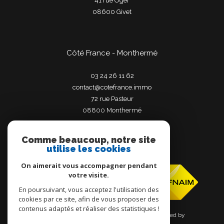
41 rue Oger
08600
givet
Côté France - Monthermé
03 24 26 11 62
contact@cotefrance.immo
72 rue Pasteur
08800
monthermé
Comme beaucoup, notre site
utilise les cookies
Adhérents
On aimerait vous accompagner pendant
votre visite.
En poursuivant, vous acceptez l'utilisation des
cookies par ce site, afin de vous proposer des
contenus adaptés et réaliser des statistiques !
© 2026 | Tous droits réservés | Traduction powered by
Google |