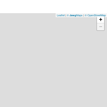
Leaflet
|
©
Maps
|
© OpenStreetMap
Jawg
+
−