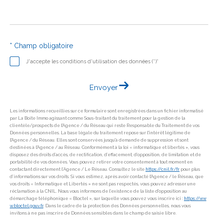
* Champ obligatoire
J'accepte les conditions d'utilisation des données (*)*
Envoyer
Les informations recueillies sur ce formulaire sont enregistrées dans un fichier informatisé
par La Boite Immo agissant comme Sous-traitant du traitement pour la gestion de la
clientèle/prospects de l'Agence / du Réseau qui reste Responsable du Traitement de vos
Données personnelles. La base légale du traitement repose sur l'intérêt légitime de
l'Agence / du Réseau. Elles sont conservées jusqu'à demande de suppression et sont
destinées à l'Agence / au Réseau. Conformément à la loi « informatique et libertés », vous
disposez des droits d’accès, de rectification, d’effacement, d’opposition, de limitation et de
portabilité de vos données. Vous pouvez retirer votre consentement à tout moment en
contactant directement l’Agence / Le Réseau. Consultez le site
https://cnil.fr/fr
pour plus
d’informations sur vos droits. Si vous estimez, après avoir contacté l'Agence / le Réseau, que
vos droits « Informatique et Libertés » ne sont pas respectés, vous pouvez adresser une
réclamation à la CNIL. Nous vous informons de l’existence de la liste d'opposition au
démarchage téléphonique « Bloctel », sur laquelle vous pouvez vous inscrire ici :
https://ww
w.bloctel.gouv.fr
. Dans le cadre de la protection des Données personnelles, nous vous
invitons à ne pas inscrire de Données sensibles dans le champ de saisie libre.