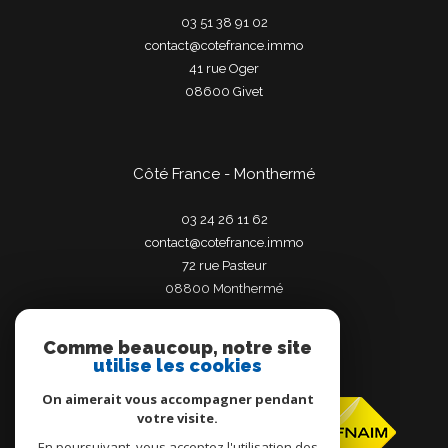
03 51 38 91 02
contact@cotefrance.immo
41 rue Oger
08600
givet
Côté France - Monthermé
03 24 26 11 62
contact@cotefrance.immo
72 rue Pasteur
08800
monthermé
Comme beaucoup, notre site
utilise les cookies
Adhérents
On aimerait vous accompagner pendant
votre visite.
En poursuivant, vous acceptez l'utilisation des