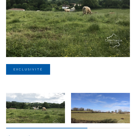
Budget
Budget
Surface
Surface
Pièces
Pièces
EXCLUSIVITÉ
Référence
AFFINER LES CRITÈRES
TERRASSE
PARKING
PISCINE
FILTRER PAR