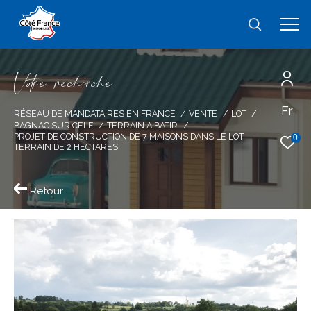
V
o
r
e
r
e
c
e
c
e
Fr
Effectuer une recherche
RÉSEAU DE MANDATAIRES EN FRANCE
VENTE
LOT
BAGNAC SUR CELE
TERRAIN A BATIR
et trouver le bien qui correspond à vos
PROJET DE CONSTRUCTION DE 7 MAISONS DANS LE LOT
0
TERRAIN DE 2 HECTARES
critères
Retour
Type
d'offre
Vente
Type
de
type de bien
bien
Ville