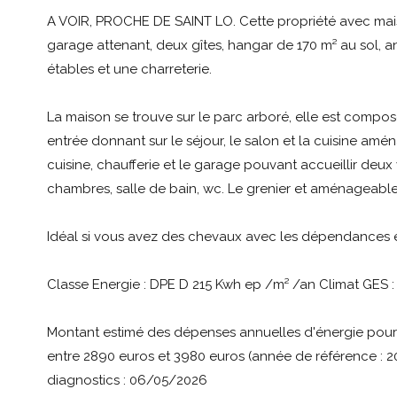
A VOIR, PROCHE DE SAINT LO. Cette propriété avec mai
garage attenant, deux gîtes, hangar de 170 m² au sol, a
étables et une charreterie.
La maison se trouve sur le parc arboré, elle est compo
entrée donnant sur le séjour, le salon et la cuisine amé
cuisine, chaufferie et le garage pouvant accueillir deux v
chambres, salle de bain, wc. Le grenier et aménageable
Idéal si vous avez des chevaux avec les dépendances et 
Classe Energie : DPE D 215 Kwh ep /m² /an Climat GES 
Montant estimé des dépenses annuelles d'énergie pou
entre 2890 euros et 3980 euros (année de référence : 2
diagnostics : 06/05/2026