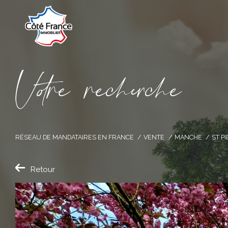
V
o
r
e
r
e
c
e
c
e
RÉSEAU DE MANDATAIRES EN FRANCE
VENTE
MANCHE
ST P
Retour