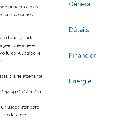
Général
son principale avec
nciennes écuries,
Détails
sée d'une grande
nagée. Une arrière
oitures. A l'étage, 4
Financier
.
la prairie attenante.
Energie
: D 44 kg Co² /m²/an
r un usage standard
021 ) date des