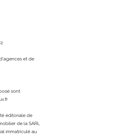
82
'agences et de
xposé sont
v.fr
é éditoriale de
mobilier de la SARL
al immatriculé au