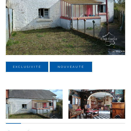
Budget
Budget
Surface
Surface
Pièces
Pièces
EXCLUSIVITÉ
NOUVEAUTÉ
Référence
AFFINER LES CRITÈRES
TERRASSE
PARKING
PISCINE
FILTRER PAR