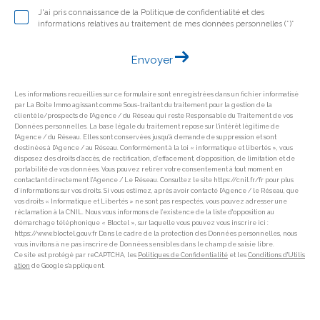
J'ai pris connaissance de la Politique de confidentialité et des
informations relatives au traitement de mes données personnelles (*)*
Envoyer
Les informations recueillies sur ce formulaire sont enregistrées dans un fichier informatisé
par La Boite Immo agissant comme Sous-traitant du traitement pour la gestion de la
clientèle/prospects de l'Agence / du Réseau qui reste Responsable du Traitement de vos
Données personnelles. La base légale du traitement repose sur l'intérêt légitime de
l'Agence / du Réseau. Elles sont conservées jusqu'à demande de suppression et sont
destinées à l'Agence / au Réseau. Conformément à la loi « informatique et libertés », vous
disposez des droits d’accès, de rectification, d’effacement, d’opposition, de limitation et de
portabilité de vos données. Vous pouvez retirer votre consentement à tout moment en
contactant directement l’Agence / Le Réseau. Consultez le site https://cnil.fr/fr pour plus
d’informations sur vos droits. Si vous estimez, après avoir contacté l'Agence / le Réseau, que
vos droits « Informatique et Libertés » ne sont pas respectés, vous pouvez adresser une
réclamation à la CNIL. Nous vous informons de l’existence de la liste d'opposition au
démarchage téléphonique « Bloctel », sur laquelle vous pouvez vous inscrire ici :
https://www.bloctel.gouv.fr Dans le cadre de la protection des Données personnelles, nous
vous invitons à ne pas inscrire de Données sensibles dans le champ de saisie libre.
Ce site est protégé par reCAPTCHA, les
Politiques de Confidentialité
et les
Conditions d'Utilis
ation
de Google s'appliquent.