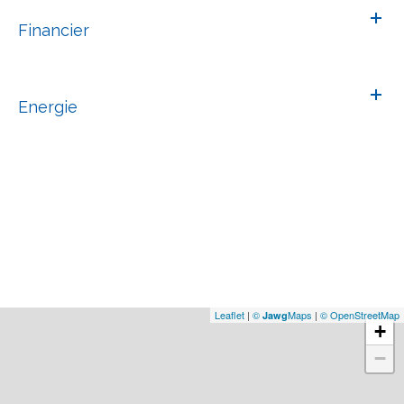
Financier
Energie
Leaflet
|
©
Maps
|
© OpenStreetMap
Jawg
+
−