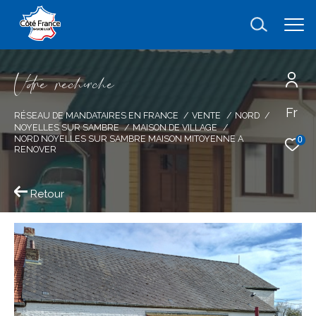
V
o
r
e
r
e
c
e
c
e
Fr
Effectuer une recherche
RÉSEAU DE MANDATAIRES EN FRANCE
VENTE
NORD
NOYELLES SUR SAMBRE
MAISON DE VILLAGE
et trouver le bien qui correspond à vos
NORD NOYELLES SUR SAMBRE MAISON MITOYENNE A
0
RENOVER
critères
Retour
Type
d'offre
Vente
Type
de
type de bien
bien
Ville