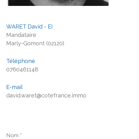
WARET David - EI
Mandataire
Marly-Gomont (02120)
Téléphone
0760461148
E-mail
david.waret@cotefrance.immo
Nom
*