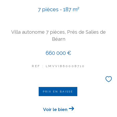
COUPS DE COEUR
7 pièces - 187 m²
EXCLUSIVITÉS
NOUVEAUTÉS
Villa autonome 7 pièces, Près de Salies de
Rechercher
Béarn
660 000 €
REF : LMVVI860008710
PRIX EN BAISSE
Voir le bien