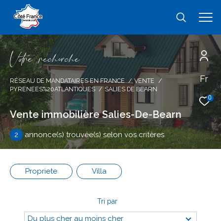
V
o
r
e
r
e
c
e
c
e
Fr
Effectuer une recherche
RÉSEAU DE MANDATAIRES EN FRANCE
VENTE
PYRENEES%20ATLANTIQUES
SALIES DE BEARN
et trouver le bien qui correspond à vos
0
critères
Vente immobilière Salies-De-Bearn
2
annonce(s) trouvée(s) selon vos critères
Type
d'offre
Vente
Type
Propriete
Villa
de
type de bien
bien
Tri par
Ville
Du plus cher au moins cher