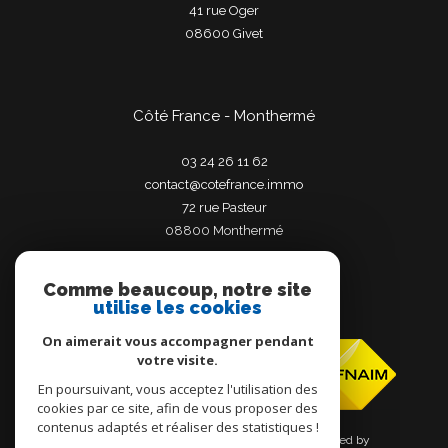
41 rue Oger
08600
givet
Côté France - Monthermé
03 24 26 11 62
contact@cotefrance.immo
72 rue Pasteur
08800
monthermé
Comme beaucoup, notre site
utilise les cookies
Adhérents
On aimerait vous accompagner pendant
votre visite.
En poursuivant, vous acceptez l'utilisation des
cookies par ce site, afin de vous proposer des
contenus adaptés et réaliser des statistiques !
© 2026 | Tous droits réservés | Traduction powered by