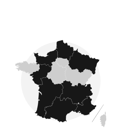
Fondé en 2007, Côté France se développe sur
l'ensemble du pays : nous proposons des
annonces immobilières dans les quatre coins
de la France comme en Ardennes, Gironde,
Manche, Aisne et en Dordogne
.
L'estimation immobilière
Avec Côté France Immobilier, faîtes confiance à
des experts en estimation immobilière. Après une
estimation immobilière réalisée par un de nos
experts, vous êtes sûr d'obtenir une
évaluation précise et fiable
de la valeur de
votre bien avant de le mettre en vente.