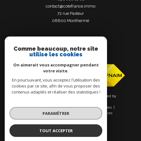
contact@cotefrance.immo
72 rue Pasteur
08800
monthermé
Comme beaucoup, notre site
utilise les cookies
Adhérents
On aimerait vous accompagner pendant
votre visite.
En poursuivant, vous acceptez l'utilisation des
cookies par ce site, afin de vous proposer des
contenus adaptés et réaliser des statistiques !
© 2026 | Tous droits réservés | Traduction powered by
Google |
Nos honoraires
Plan du site
Mentions légales
PARAMÉTRER
Admin
Nos liens
Politique RGPD
Cookies
TOUT ACCEPTER