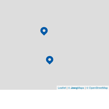
Leaflet
|
©
Maps
|
© OpenStreetMap
Jawg