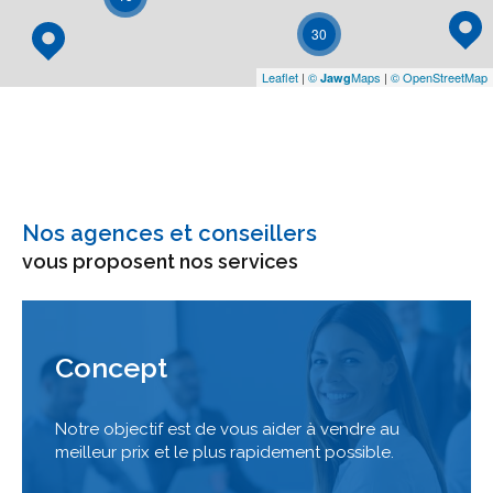
30
Leaflet
|
©
Maps
|
© OpenStreetMap
Jawg
Nos agences et conseillers
vous proposent nos services
Concept
Notre objectif est de vous aider à vendre au
meilleur prix et le plus rapidement possible.