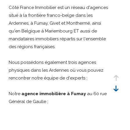
Référence
critères
Côté France Immobilier est un réseau d'agences
situé à la frontière franco-belge dans les
Rechercher
Ardennes, à Fumay, Givet et Monthermé, ainsi
qu'en Belgique à Mariembourg ET aussi de
mandataires immobiliers répartis sur l'ensemble
des régions françaises.
Nous possédons également trois agences
physiques dans les Ardennes où vous pouvez
rencontrer notre équipe de d'experts :
Notre
agence immobilière à Fumay
au 60 rue
Général de Gaulle ;
Notre
agence immobilière à Givet
au 41 rue
Oger ;
Notre
agence immobilière à Monthermé
au 72