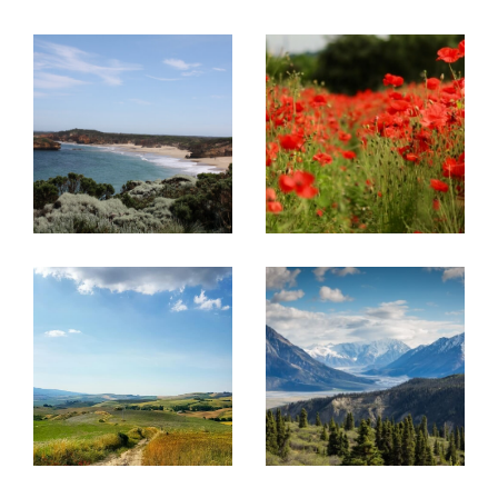
rue Pasteur.
Projet immobilier en France et en
Belgique, découvrez nos
prestations !
Acheter ou vendre un bien
Ce réseau a été créé pour
aider des
propriétaires à vendre leurs biens
immobiliers à une clientèle française
mais
aussi internationale
et inversement pour
aider
la clientèle étrangère à trouver le bien de
leurs rêves en France
.