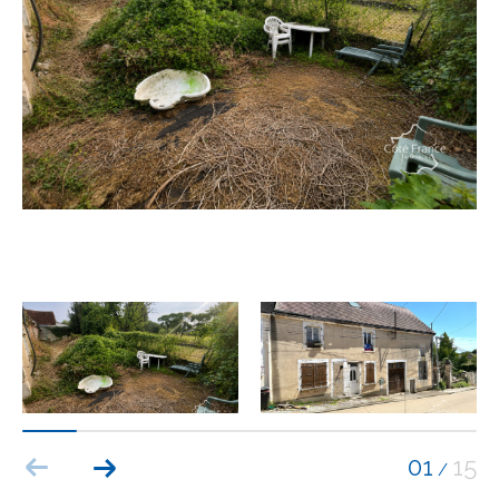
Budget
Budget
Surface
Surface
Pièces
Pièces
Référence
AFFINER LES CRITÈRES
TERRASSE
PARKING
PISCINE
01
15
/
FILTRER PAR