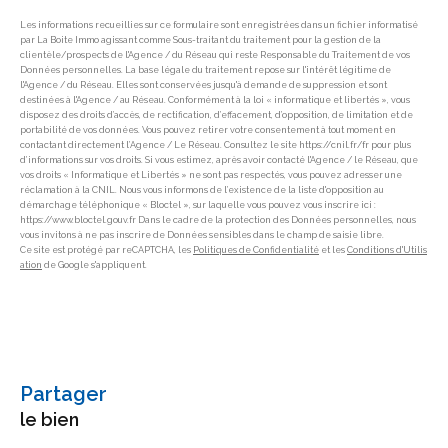
Les informations recueillies sur ce formulaire sont enregistrées dans un fichier informatisé
par La Boite Immo agissant comme Sous-traitant du traitement pour la gestion de la
clientèle/prospects de l'Agence / du Réseau qui reste Responsable du Traitement de vos
Données personnelles. La base légale du traitement repose sur l'intérêt légitime de
l'Agence / du Réseau. Elles sont conservées jusqu'à demande de suppression et sont
destinées à l'Agence / au Réseau. Conformément à la loi « informatique et libertés », vous
disposez des droits d’accès, de rectification, d’effacement, d’opposition, de limitation et de
portabilité de vos données. Vous pouvez retirer votre consentement à tout moment en
contactant directement l’Agence / Le Réseau. Consultez le site https://cnil.fr/fr pour plus
d’informations sur vos droits. Si vous estimez, après avoir contacté l'Agence / le Réseau, que
vos droits « Informatique et Libertés » ne sont pas respectés, vous pouvez adresser une
réclamation à la CNIL. Nous vous informons de l’existence de la liste d'opposition au
démarchage téléphonique « Bloctel », sur laquelle vous pouvez vous inscrire ici :
https://www.bloctel.gouv.fr Dans le cadre de la protection des Données personnelles, nous
vous invitons à ne pas inscrire de Données sensibles dans le champ de saisie libre.
Ce site est protégé par reCAPTCHA, les
Politiques de Confidentialité
et les
Conditions d'Utilis
ation
de Google s'appliquent.
partager
le bien