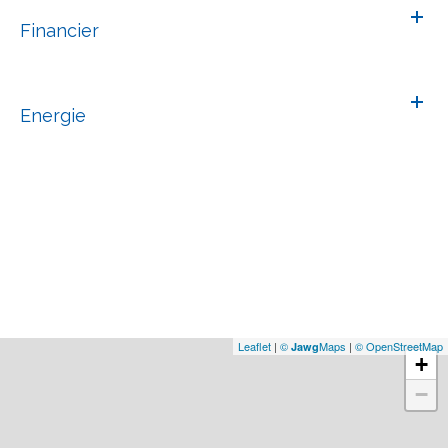
Financier
Energie
Leaflet
|
©
Maps
|
© OpenStreetMap
Jawg
+
−