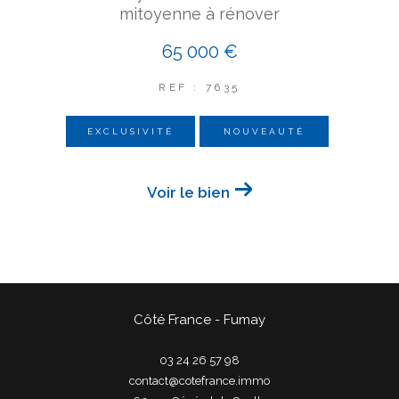
mitoyenne à rénover
65 000 €
REF : 7635
EXCLUSIVITÉ
NOUVEAUTÉ
Voir le bien
Côté France - Fumay
03 24 26 57 98
contact@cotefrance.immo