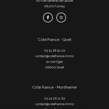
60 rue Général de Gaulle
08170
fumay
Côté France - Givet
03 51 38 91 02
contact@cotefrance.immo
41 rue Oger
08600
givet
Côté France - Monthermé
03 24 26 11 62
contact@cotefrance.immo