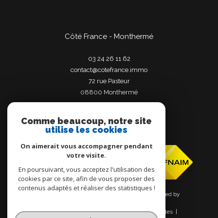
Côté France - Monthermé
03 24 26 11 62
contact@cotefrance.immo
72 rue Pasteur
08800
monthermé
Comme beaucoup, notre site
utilise les cookies
Adhérents
On aimerait vous accompagner pendant
votre visite.
En poursuivant, vous acceptez l'utilisation des
cookies par ce site, afin de vous proposer des
contenus adaptés et réaliser des statistiques !
© 2026 | Tous droits réservés | Traduction powered by
Google |
Nos honoraires
Plan du site
Mentions légales