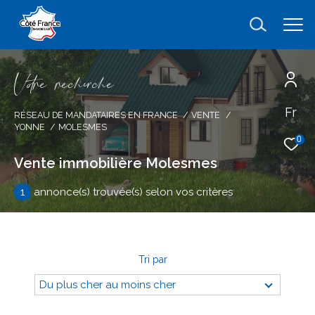
V
o
r
e
r
e
c
e
c
e
Fr
Effectuer une recherche
RÉSEAU DE MANDATAIRES EN FRANCE
VENTE
YONNE
MOLESMES
et trouver le bien qui correspond à vos
0
critères
Vente immobilière Molesmes
1
annonce(s) trouvée(s) selon vos critères
Type
d'offre
Vente
Type
de
type de bien
Tri par
bien
Du plus cher au moins cher
Ville