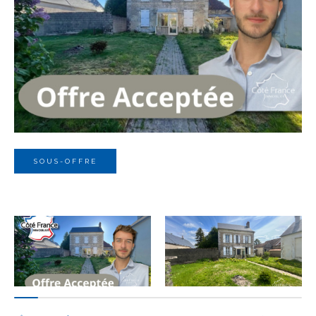
Budget
Budget
Surface
Surface
Pièces
Pièces
SOUS-OFFRE
Référence
AFFINER LES CRITÈRES
TERRASSE
PARKING
PISCINE
FILTRER PAR