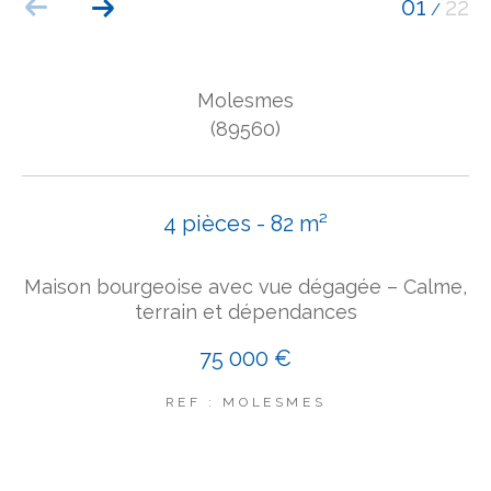
01
22
/
COUPS DE COEUR
EXCLUSIVITÉS
NOUVEAUTÉS
Molesmes
(89560)
Rechercher
4 pièces - 82 m²
Maison bourgeoise avec vue dégagée – Calme,
terrain et dépendances
75 000 €
REF : MOLESMES