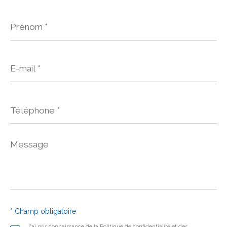
Prénom
*
E-
mail
*
Téléphone
*
Message
*
* Champ obligatoire
J'ai pris connaissance de la Politique de confidentialité et des