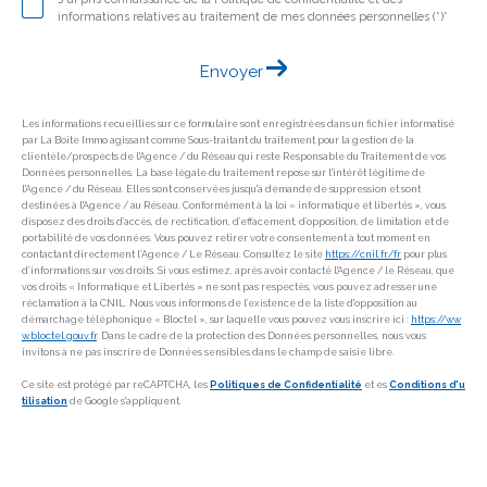
informations relatives au traitement de mes données personnelles (*)*
Envoyer
Les informations recueillies sur ce formulaire sont enregistrées dans un fichier informatisé
par La Boite Immo agissant comme Sous-traitant du traitement pour la gestion de la
clientèle/prospects de l'Agence / du Réseau qui reste Responsable du Traitement de vos
Données personnelles. La base légale du traitement repose sur l'intérêt légitime de
l'Agence / du Réseau. Elles sont conservées jusqu'à demande de suppression et sont
destinées à l'Agence / au Réseau. Conformément à la loi « informatique et libertés », vous
disposez des droits d’accès, de rectification, d’effacement, d’opposition, de limitation et de
portabilité de vos données. Vous pouvez retirer votre consentement à tout moment en
contactant directement l’Agence / Le Réseau. Consultez le site
https://cnil.fr/fr
pour plus
d’informations sur vos droits. Si vous estimez, après avoir contacté l'Agence / le Réseau, que
vos droits « Informatique et Libertés » ne sont pas respectés, vous pouvez adresser une
réclamation à la CNIL. Nous vous informons de l’existence de la liste d'opposition au
démarchage téléphonique « Bloctel », sur laquelle vous pouvez vous inscrire ici :
https://ww
w.bloctel.gouv.fr
. Dans le cadre de la protection des Données personnelles, nous vous
invitons à ne pas inscrire de Données sensibles dans le champ de saisie libre.
Ce site est protégé par reCAPTCHA, les
Politiques de Confidentialité
et es
Conditions d'u
tilisation
de Google s'appliquent.