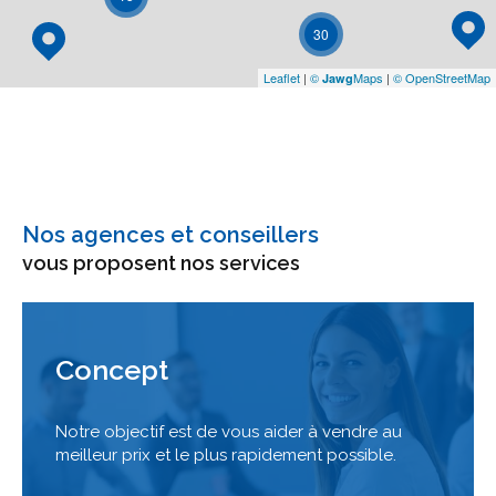
30
Leaflet
|
©
Maps
|
© OpenStreetMap
Jawg
Nos agences et conseillers
vous proposent nos services
Concept
Notre objectif est de vous aider à vendre au
meilleur prix et le plus rapidement possible.