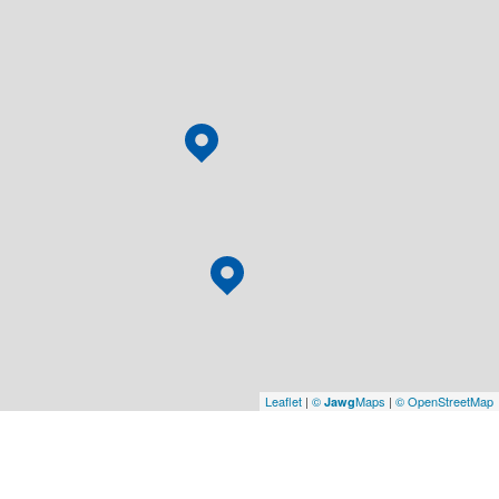
Leaflet
|
©
Maps
|
© OpenStreetMap
Jawg