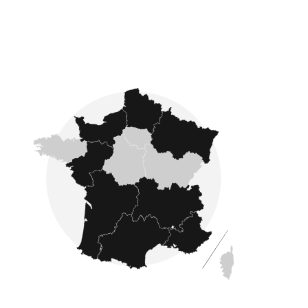
Fondé en 2007, Côté France se développe sur
l'ensemble du pays : nous proposons des
annonces immobilières dans les quatre coins
de la France comme en Ardennes, Gironde,
Manche, Aisne et en Dordogne
.
L'estimation immobilière
Avec Côté France Immobilier, faîtes confiance à
des experts en estimation immobilière. Après une
estimation immobilière réalisée par un de nos
experts, vous êtes sûr d'obtenir une
évaluation précise et fiable
de la valeur de
votre bien avant de le mettre en vente.