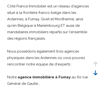
Référence
critères
Côté France Immobilier est un réseau d'agences
situé à la frontière franco-belge dans les
Rechercher
Ardennes, à Fumay, Givet et Monthermé, ainsi
qu'en Belgique à Mariembourg ET aussi de
mandataires immobiliers répartis sur l'ensemble
des régions françaises.
Nous possédons également trois agences
physiques dans les Ardennes où vous pouvez
rencontrer notre équipe de d'experts :
Notre
agence immobilière à Fumay
au 60 rue
Général de Gaulle ;
Notre
agence immobilière à Givet
au 41 rue
Oger ;
Notre
agence immobilière à Monthermé
au 72