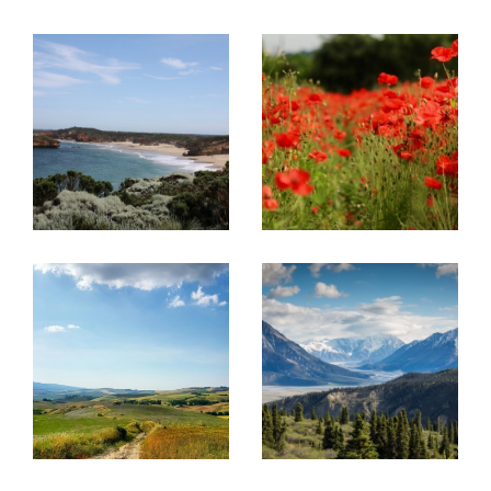
rue Pasteur.
Projet immobilier en France et en
Belgique, découvrez nos
prestations !
Acheter ou vendre un bien
Ce réseau a été créé pour
aider des
propriétaires à vendre leurs biens
immobiliers à une clientèle française
mais
aussi internationale
et inversement pour
aider
la clientèle étrangère à trouver le bien de
leurs rêves en France
.