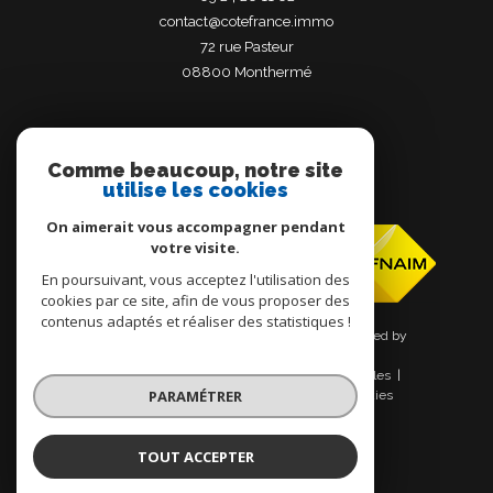
contact@cotefrance.immo
72 rue Pasteur
08800
monthermé
Comme beaucoup, notre site
utilise les cookies
Adhérents
On aimerait vous accompagner pendant
votre visite.
En poursuivant, vous acceptez l'utilisation des
cookies par ce site, afin de vous proposer des
contenus adaptés et réaliser des statistiques !
© 2026 | Tous droits réservés | Traduction powered by
Google |
Nos honoraires
Plan du site
Mentions légales
PARAMÉTRER
Admin
Nos liens
Politique RGPD
Cookies
TOUT ACCEPTER