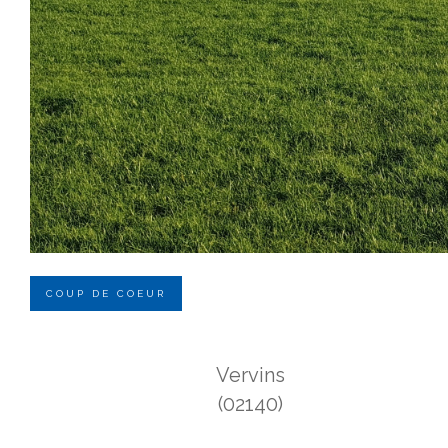
COUP DE COEUR
Vervins
(02140)