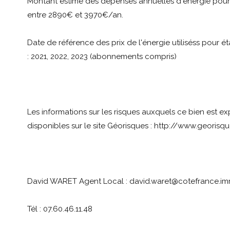
Montant estimé des dépenses annuelles d'énergie pour
entre 2890€ et 3970€/an.
Date de référence des prix de l'énergie utiliséss pour ét
: 2021, 2022, 2023 (abonnements compris)
Les informations sur les risques auxquels ce bien est e
disponibles sur le site Géorisques : http://www.georisqu
David WARET Agent Local : david.waret@cotefrance.i
Tél : 07.60.46.11.48