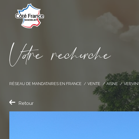
V
o
r
e
r
e
c
e
c
e
RÉSEAU DE MANDATAIRES EN FRANCE
VENTE
AISNE
VERVIN
Retour