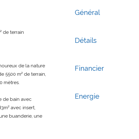
Général
 de terrain
Détails
moureux de la nature
Financier
e 5500 m² de terrain,
00 mètres.
Energie
le de bain avec
83m² avec insert,
 une buanderie, une