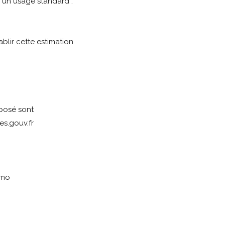
 un usage standard :
ablir cette estimation
xposé sont
es.gouv.fr
mmo