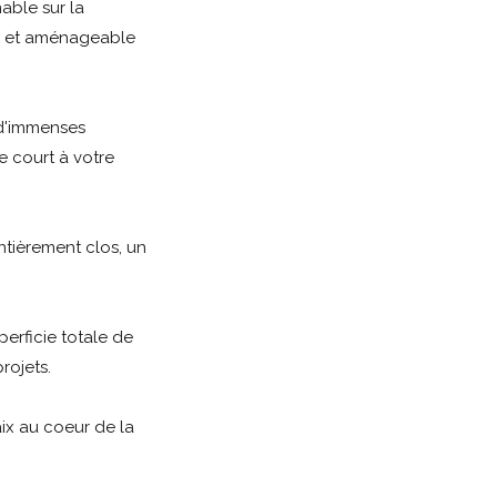
able sur la
é et aménageable
 d'immenses
e court à votre
ntièrement clos, un
perficie totale de
rojets.
aix au coeur de la