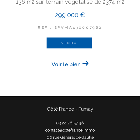
136 m2 sur terrain végétalisé de 2374 m2
299 000 €
REF : SPVMA430007962
VENDU
Voir le bien
Côté France - Fumay
03 24 26 57 98
contact@cotefrance.immo
60 rue Général de Gaulle