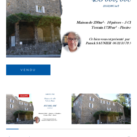
Budget
Budget
Surface
Surface
Pièces
Pièces
VENDU
Référence
AFFINER LES CRITÈRES
TERRASSE
PARKING
PISCINE
FILTRER PAR