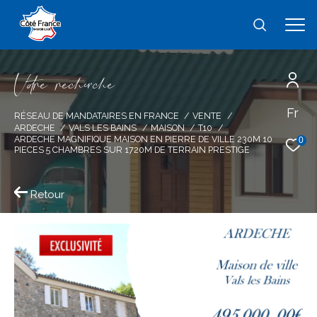
V
o
r
e
r
e
c
e
c
e
Fr
Effectuer une recherche
RÉSEAU DE MANDATAIRES EN FRANCE
VENTE
ARDECHE
VALS LES BAINS
MAISON
T10
et trouver le bien qui correspond à vos
ARDECHE MAGNIFIQUE MAISON EN PIERRE DE VILLE 230M 10
0
PIECES 5 CHAMBRES SUR 1720M DE TERRAIN PRESTIGE
critères
Retour
Type
d'offre
Vente
Type
de
type de bien
bien
Ville