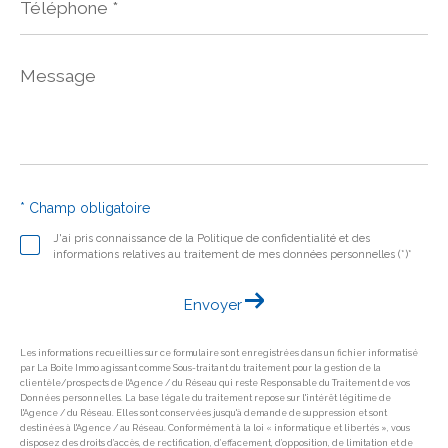
*
Message
*
* Champ obligatoire
J'ai pris connaissance de la Politique de confidentialité et des
informations relatives au traitement de mes données personnelles (*)*
Envoyer
Les informations recueillies sur ce formulaire sont enregistrées dans un fichier informatisé
par La Boite Immo agissant comme Sous-traitant du traitement pour la gestion de la
clientèle/prospects de l'Agence / du Réseau qui reste Responsable du Traitement de vos
Données personnelles. La base légale du traitement repose sur l'intérêt légitime de
l'Agence / du Réseau. Elles sont conservées jusqu'à demande de suppression et sont
destinées à l'Agence / au Réseau. Conformément à la loi « informatique et libertés », vous
disposez des droits d’accès, de rectification, d’effacement, d’opposition, de limitation et de