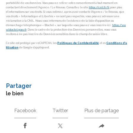
portabilité de vos données. Vous pouvez retirer votre consentement à tout moment en
contactant directement l’Agence / Le Réseau. Consultez le site
https://cnil.fr/fr
pour plus
d’informations sur vos droits. Si vous estimez, après avoir contacté l'Agence / le Réseau, que
vos droits « Informatique et Libertés » ne sont pas respectés, vous pouvez adresser une
réclamation à la CNIL. Nous vous informons de l’existence de la liste d'opposition au
démarchage téléphonique « Bloctel », sur laquelle vous pouvez vous inscrire ici :
https://ww
w.bloctel.gouv.fr
. Dans le cadre de la protection des Données personnelles, nous vous
invitons à ne pas inscrire de Données sensibles dans le champ de saisie libre.
Ce site est protégé par reCAPTCHA, les
Politiques de Confidentialité
et es
Conditions d'u
tilisation
de Google s'appliquent.
partager
le bien
Facebook
Twitter
Plus de partage