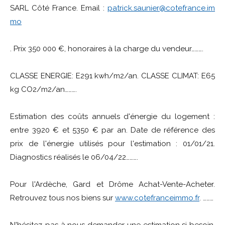
SARL Côté France. Email :
patrick.saunier@cotefrance.im
mo
. Prix 350 000 €, honoraires à la charge du vendeur……….
CLASSE ENERGIE: E291 kwh/m2/an. CLASSE CLIMAT: E65
kg CO2/m2/an……….
Estimation des coûts annuels d'énergie du logement :
entre 3920 € et 5350 € par an. Date de référence des
prix de l'énergie utilisés pour l'estimation : 01/01/21.
Diagnostics réalisés le 06/04/22……….
Pour l'Ardèche, Gard et Drôme Achat-Vente-Acheter.
Retrouvez tous nos biens sur
www.cotefranceimmo.fr
. ………
N'hésitez-pas à nous demander une estimation si besoin.