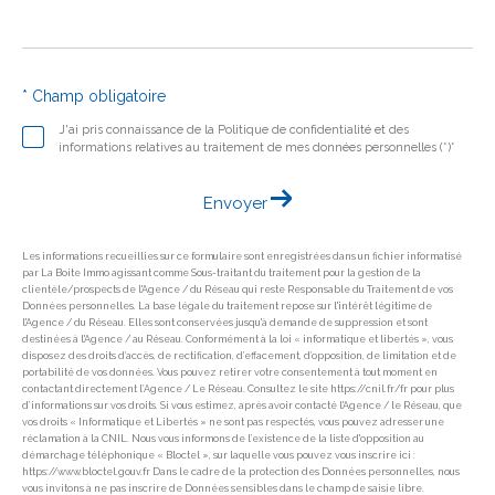
* Champ obligatoire
J'ai pris connaissance de la Politique de confidentialité et des
informations relatives au traitement de mes données personnelles (*)*
Envoyer
Les informations recueillies sur ce formulaire sont enregistrées dans un fichier informatisé
par La Boite Immo agissant comme Sous-traitant du traitement pour la gestion de la
clientèle/prospects de l'Agence / du Réseau qui reste Responsable du Traitement de vos
Données personnelles. La base légale du traitement repose sur l'intérêt légitime de
l'Agence / du Réseau. Elles sont conservées jusqu'à demande de suppression et sont
destinées à l'Agence / au Réseau. Conformément à la loi « informatique et libertés », vous
disposez des droits d’accès, de rectification, d’effacement, d’opposition, de limitation et de
portabilité de vos données. Vous pouvez retirer votre consentement à tout moment en
contactant directement l’Agence / Le Réseau. Consultez le site https://cnil.fr/fr pour plus
d’informations sur vos droits. Si vous estimez, après avoir contacté l'Agence / le Réseau, que
vos droits « Informatique et Libertés » ne sont pas respectés, vous pouvez adresser une
réclamation à la CNIL. Nous vous informons de l’existence de la liste d'opposition au
démarchage téléphonique « Bloctel », sur laquelle vous pouvez vous inscrire ici :
https://www.bloctel.gouv.fr Dans le cadre de la protection des Données personnelles, nous
vous invitons à ne pas inscrire de Données sensibles dans le champ de saisie libre.