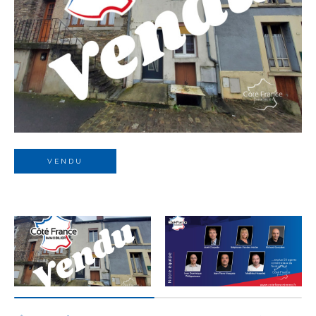
Budget
Budget
Surface
Surface
Pièces
Pièces
VENDU
Référence
AFFINER LES CRITÈRES
TERRASSE
PARKING
PISCINE
FILTRER PAR