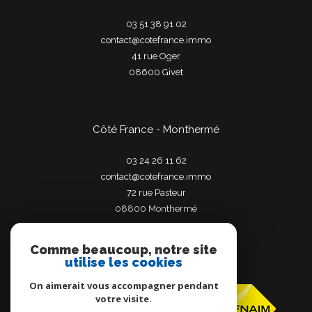
03 51 38 91 02
contact@cotefrance.immo
41 rue Oger
08600
givet
Côté France - Monthermé
03 24 26 11 62
contact@cotefrance.immo
72 rue Pasteur
08800
monthermé
Comme beaucoup, notre site
utilise les cookies
Adhérents
On aimerait vous accompagner pendant
votre visite.