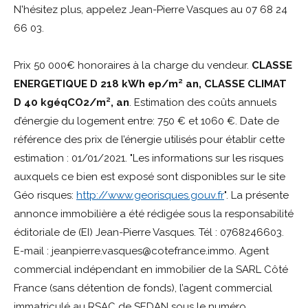
N'hésitez plus, appelez Jean-Pierre Vasques au 07 68 24
66 03.
Prix 50 000€ honoraires à la charge du vendeur.
CLASSE
ENERGETIQUE D 218 kWh ep/m² an, CLASSE CLIMAT
D 40 kgéqCO2/m², an
. Estimation des coûts annuels
d’énergie du logement entre: 750 € et 1060 €. Date de
référence des prix de l’énergie utilisés pour établir cette
estimation : 01/01/2021. "Les informations sur les risques
auxquels ce bien est exposé sont disponibles sur le site
Géo risques:
http://www.georisques.gouv.fr
". La présente
annonce immobilière a été rédigée sous la responsabilité
éditoriale de (EI) Jean-Pierre Vasques. Tél : 0768246603.
E-mail : jeanpierre.vasques@cotefrance.immo. Agent
commercial indépendant en immobilier de la SARL Côté
France (sans détention de fonds), l’agent commercial
immatriculé au RSAC de SEDAN sous le numéro