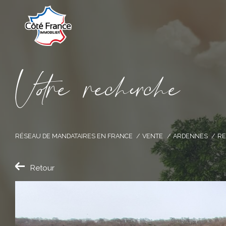
V
o
r
e
r
e
c
e
c
e
RÉSEAU DE MANDATAIRES EN FRANCE
VENTE
ARDENNES
RE
Retour