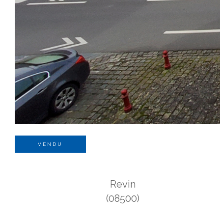
VENDU
Revin
(08500)