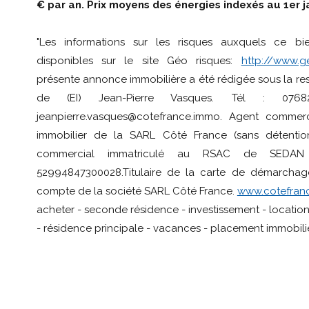
€ par an. Prix moyens des énergies indexés au 1er j
"Les informations sur les risques auxquels ce b
disponibles sur le site Géo risques:
http://www.ge
présente annonce immobilière a été rédigée sous la res
de (EI) Jean-Pierre Vasques. Tél : 0768
jeanpierre.vasques@cotefrance.immo. Agent commer
immobilier de la SARL Côté France (sans détention
commercial immatriculé au RSAC de SEDAN
52994847300028.Titulaire de la carte de démarchag
compte de la société SARL Côté France.
www.cotefranc
acheter - seconde résidence - investissement - locatio
- résidence principale - vacances - placement immobilie