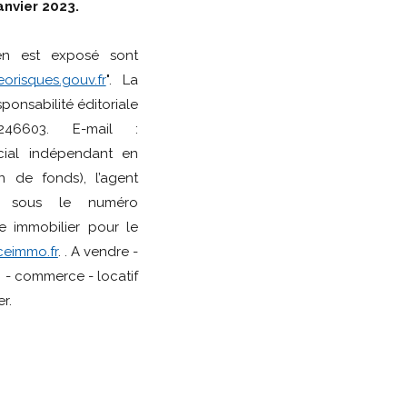
anvier 2023.
ien est exposé sont
orisques.gouv.fr
". La
ponsabilité éditoriale
246603. E-mail :
cial indépendant en
 de fonds), l’agent
 sous le numéro
e immobilier pour le
eimmo.fr
. . A vendre -
n - commerce - locatif
r.