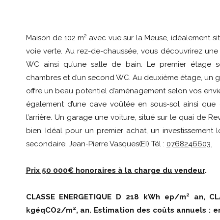
Maison de 102 m² avec vue sur la Meuse, idéalement sit
voie verte. Au rez-de-chaussée, vous découvrirez une c
WC ainsi qu’une salle de bain. Le premier étage 
chambres et d’un second WC. Au deuxième étage, un gr
offre un beau potentiel d’aménagement selon vos envi
également d’une cave voûtée en sous-sol ainsi que d’
l’arrière. Un garage une voiture, situé sur le quai de Re
bien. Idéal pour un premier achat, un investissement 
secondaire. Jean-Pierre Vasques(EI) Tél :
0768246603.
Prix 50 000€ honoraires à la charge du vendeur
.
CLASSE ENERGETIQUE D 218 kWh ep/m² an, CL
kgéqCO2/m², an. Estimation des coûts annuels : e