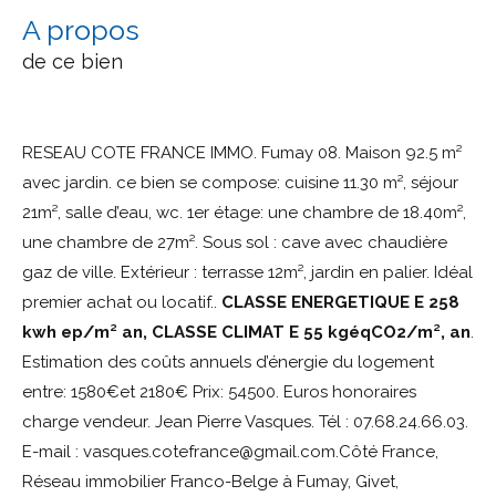
a propos
de ce bien
RESEAU COTE FRANCE IMMO. Fumay 08. Maison 92.5 m²
avec jardin. ce bien se compose: cuisine 11.30 m², séjour
21m², salle d’eau, wc. 1er étage: une chambre de 18.40m²,
une chambre de 27m². Sous sol : cave avec chaudière
gaz de ville. Extérieur : terrasse 12m², jardin en palier. Idéal
premier achat ou locatif..
CLASSE ENERGETIQUE E 258
kwh ep/m² an, CLASSE CLIMAT E 55 kgéqCO2/m², an
.
Estimation des coûts annuels d’énergie du logement
entre: 1580€et 2180€ Prix: 54500. Euros honoraires
charge vendeur. Jean Pierre Vasques. Tél : 07.68.24.66.03.
E-mail : vasques.cotefrance@gmail.com.Côté France,
Réseau immobilier Franco-Belge à Fumay, Givet,