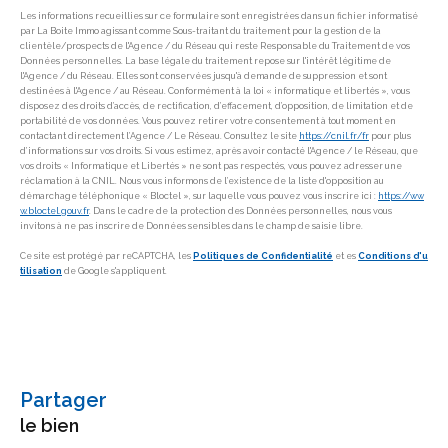
Les informations recueillies sur ce formulaire sont enregistrées dans un fichier informatisé
par La Boite Immo agissant comme Sous-traitant du traitement pour la gestion de la
clientèle/prospects de l'Agence / du Réseau qui reste Responsable du Traitement de vos
Données personnelles. La base légale du traitement repose sur l'intérêt légitime de
l'Agence / du Réseau. Elles sont conservées jusqu'à demande de suppression et sont
destinées à l'Agence / au Réseau. Conformément à la loi « informatique et libertés », vous
disposez des droits d’accès, de rectification, d’effacement, d’opposition, de limitation et de
portabilité de vos données. Vous pouvez retirer votre consentement à tout moment en
contactant directement l’Agence / Le Réseau. Consultez le site
https://cnil.fr/fr
pour plus
d’informations sur vos droits. Si vous estimez, après avoir contacté l'Agence / le Réseau, que
vos droits « Informatique et Libertés » ne sont pas respectés, vous pouvez adresser une
réclamation à la CNIL. Nous vous informons de l’existence de la liste d'opposition au
démarchage téléphonique « Bloctel », sur laquelle vous pouvez vous inscrire ici :
https://ww
w.bloctel.gouv.fr
. Dans le cadre de la protection des Données personnelles, nous vous
invitons à ne pas inscrire de Données sensibles dans le champ de saisie libre.
Ce site est protégé par reCAPTCHA, les
Politiques de Confidentialité
et es
Conditions d'u
tilisation
de Google s'appliquent.
partager
le bien