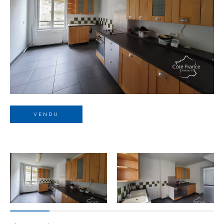
Budget
Budget
Surface
Surface
Pièces
Pièces
VENDU
Référence
AFFINER LES CRITÈRES
TERRASSE
PARKING
PISCINE
FILTRER PAR