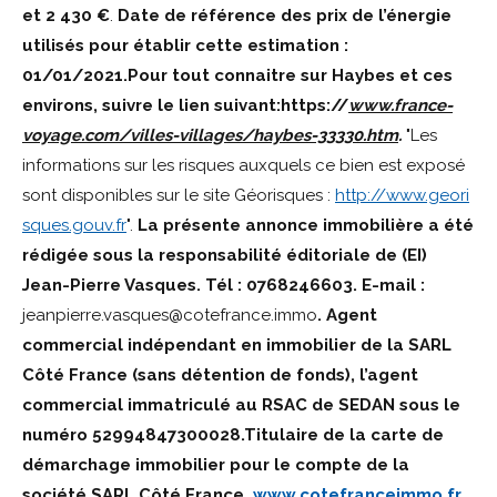
et 2 430 €
.
Date de référence des prix de l’énergie
utilisés pour établir cette estimation :
01/01/2021.
Pour tout connaitre sur Haybes et ces
environs, suivre le lien suivant:
https://
www.france-
voyage.com/villes-villages/haybes-33330.htm
.
"Les
informations sur les risques auxquels ce bien est exposé
sont disponibles sur le site Géorisques :
http://www.geori
sques.gouv.fr
".
La présente annonce immobilière a été
rédigée sous la responsabilité éditoriale de (EI)
Jean-Pierre Vasques. Tél : 0768246603.
E-mail :
jeanpierre.vasques@cotefrance.immo
. Agent
commercial indépendant en immobilier de la SARL
Côté France (sans détention de fonds), l’agent
commercial immatriculé au RSAC de SEDAN sous le
numéro 52994847300028.Titulaire de la carte de
démarchage immobilier pour le compte de la
société SARL Côté France.
www.cotefranceimmo.fr
. .