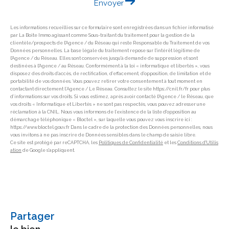
Envoyer
Les informations recueillies sur ce formulaire sont enregistrées dans un fichier informatisé
par La Boite Immo agissant comme Sous-traitant du traitement pour la gestion de la
clientèle/prospects de l'Agence / du Réseau qui reste Responsable du Traitement de vos
Données personnelles. La base légale du traitement repose sur l'intérêt légitime de
l'Agence / du Réseau. Elles sont conservées jusqu'à demande de suppression et sont
destinées à l'Agence / au Réseau. Conformément à la loi « informatique et libertés », vous
disposez des droits d’accès, de rectification, d’effacement, d’opposition, de limitation et de
portabilité de vos données. Vous pouvez retirer votre consentement à tout moment en
contactant directement l’Agence / Le Réseau. Consultez le site https://cnil.fr/fr pour plus
d’informations sur vos droits. Si vous estimez, après avoir contacté l'Agence / le Réseau, que
vos droits « Informatique et Libertés » ne sont pas respectés, vous pouvez adresser une
réclamation à la CNIL. Nous vous informons de l’existence de la liste d'opposition au
démarchage téléphonique « Bloctel », sur laquelle vous pouvez vous inscrire ici :
https://www.bloctel.gouv.fr Dans le cadre de la protection des Données personnelles, nous
vous invitons à ne pas inscrire de Données sensibles dans le champ de saisie libre.
Ce site est protégé par reCAPTCHA, les
Politiques de Confidentialité
et les
Conditions d'Utilis
ation
de Google s'appliquent.
partager