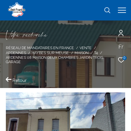
V
o
r
e
r
e
c
e
c
e
Fr
Effectuer une recherche
RÉSEAU DE MANDATAIRES EN FRANCE
VENTE
ARDENNES
HAYBES SUR MEUSE
MAISON
T4
et trouver le bien qui correspond à vos
ARDENNES 08 MAISON DEUX CHAMBRES JARDIN TROIS
0
GARAGE
critères
Retour
Type
d'offre
Vente
Type
de
type de bien
bien
Ville