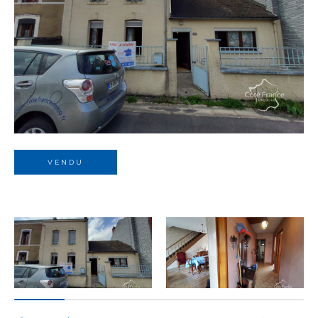
Budget
Budget
Surface
Surface
Pièces
Pièces
VENDU
Référence
AFFINER LES CRITÈRES
TERRASSE
PARKING
PISCINE
FILTRER PAR