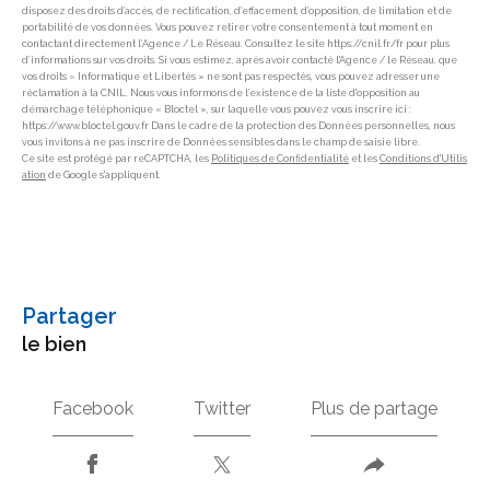
disposez des droits d’accès, de rectification, d’effacement, d’opposition, de limitation et de
portabilité de vos données. Vous pouvez retirer votre consentement à tout moment en
contactant directement l’Agence / Le Réseau. Consultez le site https://cnil.fr/fr pour plus
d’informations sur vos droits. Si vous estimez, après avoir contacté l'Agence / le Réseau, que
vos droits « Informatique et Libertés » ne sont pas respectés, vous pouvez adresser une
réclamation à la CNIL. Nous vous informons de l’existence de la liste d'opposition au
démarchage téléphonique « Bloctel », sur laquelle vous pouvez vous inscrire ici :
https://www.bloctel.gouv.fr Dans le cadre de la protection des Données personnelles, nous
vous invitons à ne pas inscrire de Données sensibles dans le champ de saisie libre.
Ce site est protégé par reCAPTCHA, les
Politiques de Confidentialité
et les
Conditions d'Utilis
ation
de Google s'appliquent.
partager
le bien
Facebook
Twitter
Plus de partage