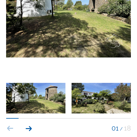
Budget
Budget
Surface
Surface
Pièces
Pièces
Référence
AFFINER LES CRITÈRES
TERRASSE
PARKING
PISCINE
01
18
/
FILTRER PAR