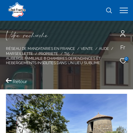
V
o
r
e
r
e
c
e
c
e
Fr
Effectuer une recherche
RÉSEAU DE MANDATAIRES EN FRANCE
VENTE
AUDE
MARSEILLETTE
PROPRIETE
T15
et trouver le bien qui correspond à vos
AUBERGE FAMILIALE 8 CHAMBRES DEPENDANCES ET
0
HEBERGEMENTS INSOLITES DANS UN LIEU SUBLIME
critères
Retour
Type
d'offre
Vente
Type
de
type de bien
bien
Ville