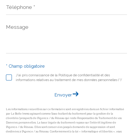
Téléphone
*
Message
*
* Champ obligatoire
J'ai pris connaissance de la Politique de confidentialité et des
informations relatives au traitement de mes données personnelles (*)*
Envoyer
Les informations recueillies sur ce formulaire sont enregistrées dans un fichier informatisé
par La Boite Immo agissant comme Sous-traitant du traitement pour la gestion de la
clientèle/prospects de l'Agence / du Réseau qui reste Responsable du Traitement de vos
Données personnelles. La base légale du traitement repose sur l'intérêt légitime de
l'Agence / du Réseau. Elles sont conservées jusqu'à demande de suppression et sont
destinées à l'Agence / au Réseau. Conformément à la loi « informatique et libertés », vous