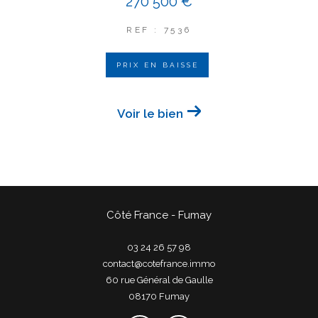
270 500 €
REF : 7536
PRIX EN BAISSE
Voir le bien
Côté France - Fumay
03 24 26 57 98
contact@cotefrance.immo
60 rue Général de Gaulle
08170
fumay