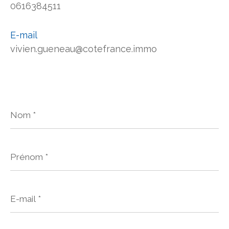
0616384511
E-mail
vivien.gueneau@cotefrance.immo
Nom
*
Prénom
*
E-
mail
*