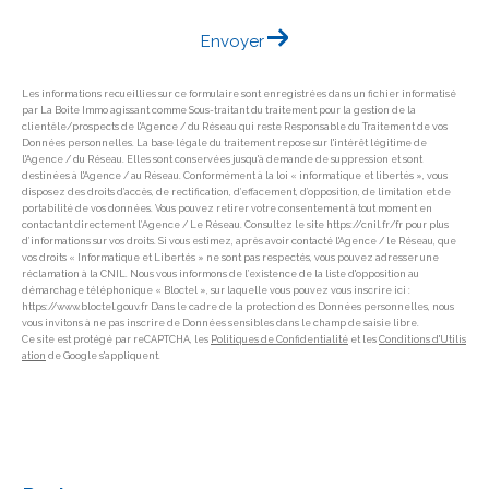
Envoyer
Les informations recueillies sur ce formulaire sont enregistrées dans un fichier informatisé
par La Boite Immo agissant comme Sous-traitant du traitement pour la gestion de la
clientèle/prospects de l'Agence / du Réseau qui reste Responsable du Traitement de vos
Données personnelles. La base légale du traitement repose sur l'intérêt légitime de
l'Agence / du Réseau. Elles sont conservées jusqu'à demande de suppression et sont
destinées à l'Agence / au Réseau. Conformément à la loi « informatique et libertés », vous
disposez des droits d’accès, de rectification, d’effacement, d’opposition, de limitation et de
portabilité de vos données. Vous pouvez retirer votre consentement à tout moment en
contactant directement l’Agence / Le Réseau. Consultez le site https://cnil.fr/fr pour plus
d’informations sur vos droits. Si vous estimez, après avoir contacté l'Agence / le Réseau, que
vos droits « Informatique et Libertés » ne sont pas respectés, vous pouvez adresser une
réclamation à la CNIL. Nous vous informons de l’existence de la liste d'opposition au
démarchage téléphonique « Bloctel », sur laquelle vous pouvez vous inscrire ici :
https://www.bloctel.gouv.fr Dans le cadre de la protection des Données personnelles, nous
vous invitons à ne pas inscrire de Données sensibles dans le champ de saisie libre.
Ce site est protégé par reCAPTCHA, les
Politiques de Confidentialité
et les
Conditions d'Utilis
ation
de Google s'appliquent.