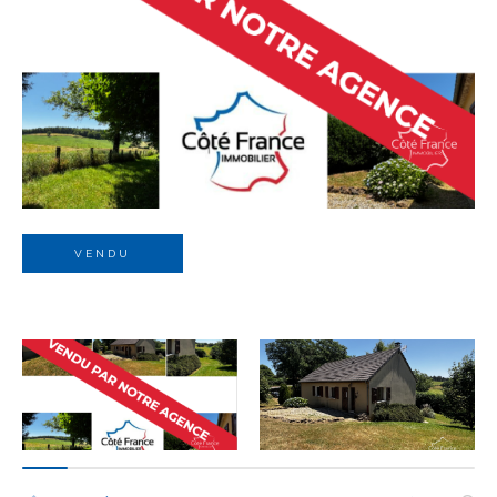
Budget
Budget
Surface
Surface
Pièces
Pièces
VENDU
Référence
AFFINER LES CRITÈRES
TERRASSE
PARKING
PISCINE
FILTRER PAR