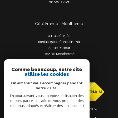
08600
givet
Côté France - Monthermé
03 24 26 11 62
contact@cotefrance.immo
72 rue Pasteur
08800
monthermé
Comme beaucoup, notre site
utilise les cookies
Adhérents
On aimerait vous accompagner pendant
votre visite.
En poursuivant, vous acceptez l'utilisation des
cookies par ce site, afin de vous proposer des
contenus adaptés et réaliser des statistiques !
© 2026 | Tous droits réservés | Traduction powered by
Google |