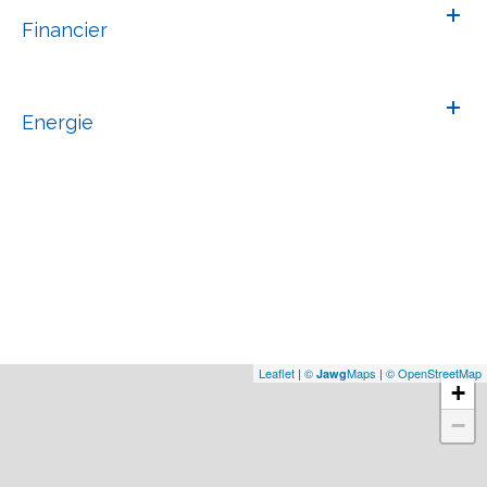
Financier
Energie
Leaflet
|
©
Maps
|
© OpenStreetMap
Jawg
+
−