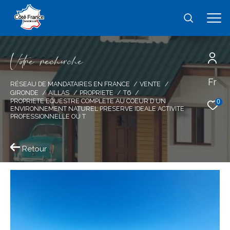
V
o
r
e
r
e
c
e
c
e
Fr
Effectuer une recherche
RÉSEAU DE MANDATAIRES EN FRANCE
VENTE
GIRONDE
AILLAS
PROPRIETE
T6
et trouver le bien qui correspond à vos
PROPRIETE EQUESTRE COMPLETE AU COEUR D UN
0
ENVIRONNEMENT NATUREL PRESERVE IDEALE ACTIVITE
critères
PROFESSIONNELLE OU T
Type
Retour
d'offre
Vente
Type
de
type de bien
bien
Ville