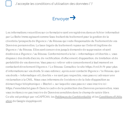
J'accepte les conditions d'utilisation des données (*)*
Envoyer
Les informations recueillies sur ce formulaire sont enregistrées dans un fichier informatisé
par La Boite Immo agissant comme Sous-traitant du traitement pour la gestion de la
clientèle/prospects de l'Agence / du Réseau qui reste Responsable du Traitement de vos
Données personnelles. La base légale du traitement repose sur l'intérêt légitime de
l'Agence / du Réseau. Elles sont conservées jusqu'à demande de suppression et sont
destinées à l'Agence / au Réseau. Conformément à la loi « informatique et libertés », vous
disposez des droits d’accès, de rectification, d’effacement, d’opposition, de limitation et de
portabilité de vos données. Vous pouvez retirer votre consentement à tout moment en
contactant directement l’Agence / Le Réseau. Consultez le site https://cnil.fr/fr pour plus
d’informations sur vos droits. Si vous estimez, après avoir contacté l'Agence / le Réseau, que
vos droits « Informatique et Libertés » ne sont pas respectés, vous pouvez adresser une
réclamation à la CNIL. Nous vous informons de l’existence de la liste d'opposition au
démarchage téléphonique « Bloctel », sur laquelle vous pouvez vous inscrire ici :
https://www.bloctel.gouv.fr Dans le cadre de la protection des Données personnelles, nous
vous invitons à ne pas inscrire de Données sensibles dans le champ de saisie libre.
Ce site est protégé par reCAPTCHA, les
Politiques de Confidentialité
et les
Conditions d'Utilis
ation
de Google s'appliquent.