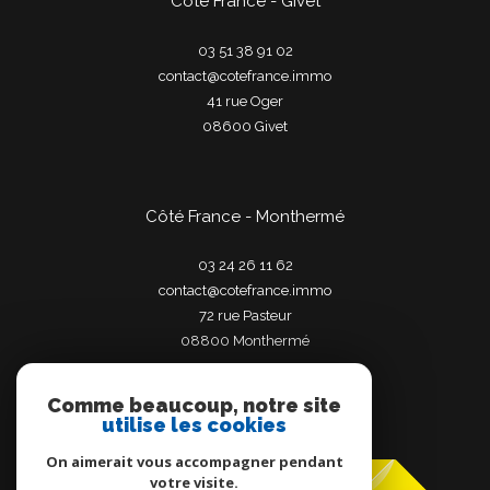
Côté France - Givet
03 51 38 91 02
contact@cotefrance.immo
41 rue Oger
08600
givet
Côté France - Monthermé
03 24 26 11 62
contact@cotefrance.immo
72 rue Pasteur
08800
monthermé
Comme beaucoup, notre site
utilise les cookies
Adhérents
On aimerait vous accompagner pendant
votre visite.