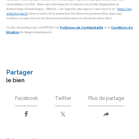
réclamation à la CNIL. Nous vous informons de l’existence de la liste d'opposition au
démarchage téléphonique « Bloctel », sur laquelle vous pouvez vous inscrire ici :
https://ww
w.bloctel.gouv.fr
. Dans le cadre de la protection des Données personnelles, nous vous
invitons à ne pas inscrire de Données sensibles dans le champ de saisie libre.
Ce site est protégé par reCAPTCHA, les
Politiques de Confidentialité
et es
Conditions d'u
tilisation
de Google s'appliquent.
partager
le bien
Facebook
Twitter
Plus de partage