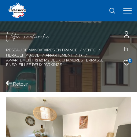
V
o
r
e
r
e
c
e
c
e
Fr
Effectuer une recherche
RÉSEAU DE MANDATAIRES EN FRANCE
VENTE
HERAULT
AGDE
APPARTEMENT
T3
et trouver le bien qui correspond à vos
APPARTEMENT T3 52 M2 DEUX CHAMBRES TERRASSE
0
ENSOLEILLEE DEUX PARKINGS
critères
Retour
Type
d'offre
Vente
Type
de
type de bien
bien
Ville