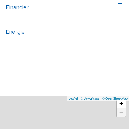
Financier
Energie
Leaflet
|
©
Maps
|
© OpenStreetMap
Jawg
+
−