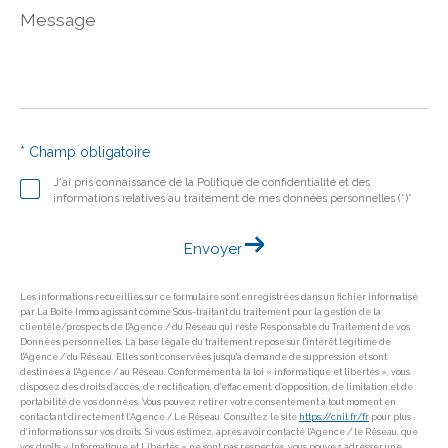
Message
*
* Champ obligatoire
J'ai pris connaissance de la Politique de confidentialité et des
informations relatives au traitement de mes données personnelles (*)*
Envoyer
Les informations recueillies sur ce formulaire sont enregistrées dans un fichier informatisé
par La Boite Immo agissant comme Sous-traitant du traitement pour la gestion de la
clientèle/prospects de l'Agence / du Réseau qui reste Responsable du Traitement de vos
Données personnelles. La base légale du traitement repose sur l'intérêt légitime de
l'Agence / du Réseau. Elles sont conservées jusqu'à demande de suppression et sont
destinées à l'Agence / au Réseau. Conformément à la loi « informatique et libertés », vous
disposez des droits d’accès, de rectification, d’effacement, d’opposition, de limitation et de
portabilité de vos données. Vous pouvez retirer votre consentement à tout moment en
contactant directement l’Agence / Le Réseau. Consultez le site
https://cnil.fr/fr
pour plus
d’informations sur vos droits. Si vous estimez, après avoir contacté l'Agence / le Réseau, que
vos droits « Informatique et Libertés » ne sont pas respectés, vous pouvez adresser une