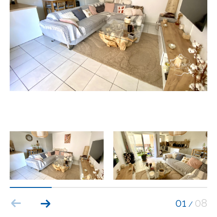
Budget
Budget
Surface
Surface
Pièces
Pièces
Référence
AFFINER LES CRITÈRES
TERRASSE
PARKING
PISCINE
01
08
/
FILTRER PAR