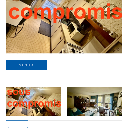
Budget
Budget
Surface
Surface
Pièces
Pièces
VENDU
Référence
AFFINER LES CRITÈRES
TERRASSE
PARKING
PISCINE
FILTRER PAR