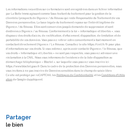
Les informations recueillies sur ce formulaire sont enregistrées dans un fichier informatisé
par La Boite Immo agissant comme Sous-traitant du traitement pour la gestion de la
clientèle/prospects de l'Agence / du Réseau qui reste Responsable du Traitement de vos
Données personnelles. La base légale du traitement repose sur l'intérêt légitime de
l'Agence / du Réseau. Elles sont conservées jusqu'à demande de suppression et sont
destinées à l'Agence / au Réseau. Conformément à la loi « informatique et libertés », vous
disposez des droits d’accès, de rectification, d’effacement, d’opposition, de limitation et de
portabilité de vos données. Vous pouvez retirer votre consentement à tout moment en
contactant directement l’Agence / Le Réseau. Consultez le site https://cnil.fr/fr pour plus
d’informations sur vos droits. Si vous estimez, après avoir contacté l'Agence / le Réseau, que
vos droits « Informatique et Libertés » ne sont pas respectés, vous pouvez adresser une
réclamation à la CNIL. Nous vous informons de l’existence de la liste d'opposition au
démarchage téléphonique « Bloctel », sur laquelle vous pouvez vous inscrire ici :
https://www.bloctel.gouv.fr Dans le cadre de la protection des Données personnelles, nous
vous invitons à ne pas inscrire de Données sensibles dans le champ de saisie libre.
Ce site est protégé par reCAPTCHA, les
Politiques de Confidentialité
et les
Conditions d'Utilis
ation
de Google s'appliquent.
partager
le bien