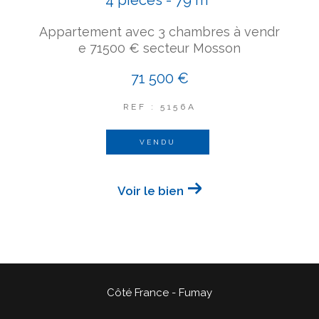
4 pièces - 79 m²
Appartement avec 3 chambres à vendr
e 71500 € secteur Mosson
71 500 €
REF : 5156A
VENDU
Voir le bien
Côté France - Fumay