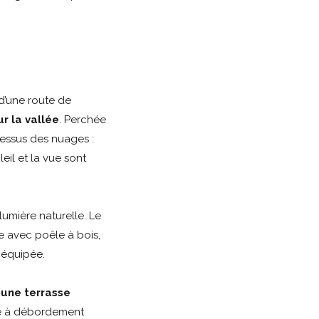
d’une route de
r la vallée
. Perchée
dessus des nuages :
il et la vue sont
umière naturelle. Le
 avec poêle à bois,
 équipée.
à
une terrasse
ine à débordement