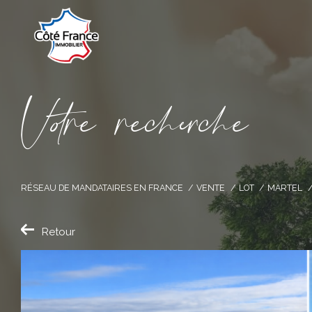
V
o
r
e
r
e
c
e
c
e
RÉSEAU DE MANDATAIRES EN FRANCE
VENTE
LOT
MARTEL
Retour