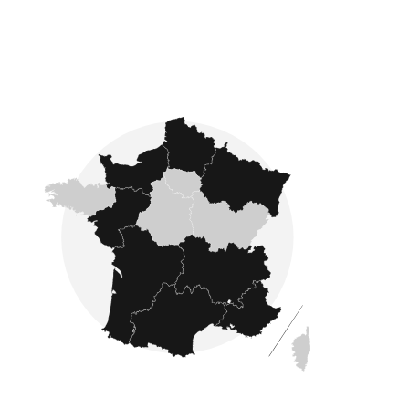
Fondé en 2007, Côté France se développe sur
l'ensemble du pays : nous proposons des
annonces immobilières dans les quatre coins
de la France comme en Ardennes, Gironde,
Manche, Aisne et en Dordogne
.
L'estimation immobilière
Avec Côté France Immobilier, faîtes confiance à
des experts en estimation immobilière. Après une
estimation immobilière réalisée par un de nos
experts, vous êtes sûr d'obtenir une
évaluation précise et fiable
de la valeur de
votre bien avant de le mettre en vente.