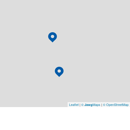
Leaflet
|
©
Maps
|
© OpenStreetMap
Jawg