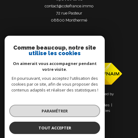
contact@cotefrance.immo
72 rue Pasteur
08800
monthermé
Comme beaucoup, notre site
utilise les cookies
Adhérents
On aimerait vous accompagner pendant
votre visite.
En poursuivant, vous acceptez l'utilisation des
cookies par ce site, afin de vous proposer des
contenus adaptés et réaliser des statistiques !
© 2026 | Tous droits réservés | Traduction powered by
Google |
Nos honoraires
Plan du site
Mentions légales
PARAMÉTRER
Admin
Nos liens
Politique RGPD
Cookies
TOUT ACCEPTER