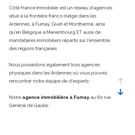
Référence
critères
Côté France Immobilier est un réseau d'agences
situé à la frontière franco-belge dans les
Rechercher
Ardennes, à Fumay, Givet et Monthermé, ainsi
qu'en Belgique à Mariembourg ET aussi de
mandataires immobiliers répartis sur l'ensemble
des régions françaises.
Nous possédons également trois agences
physiques dans les Ardennes où vous pouvez
rencontrer notre équipe de d'experts :
Notre
agence immobilière à Fumay
au 60 rue
Général de Gaulle ;
Notre
agence immobilière à Givet
au 41 rue
Oger ;
Notre
agence immobilière à Monthermé
au 72