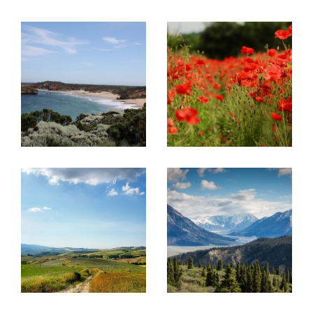
rue Pasteur.
Projet immobilier en France et en
Belgique, découvrez nos
prestations !
Acheter ou vendre un bien
Ce réseau a été créé pour
aider des
propriétaires à vendre leurs biens
immobiliers à une clientèle française
mais
aussi internationale
et inversement pour
aider
la clientèle étrangère à trouver le bien de
leurs rêves en France
.