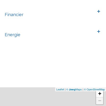
Financier
Energie
Leaflet
|
©
Maps
|
© OpenStreetMap
Jawg
+
−