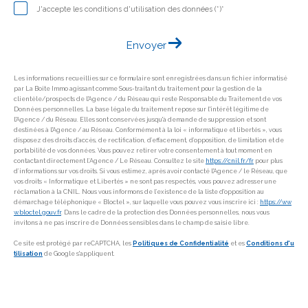
J'accepte les conditions d'utilisation des données (*)*
Envoyer
Les informations recueillies sur ce formulaire sont enregistrées dans un fichier informatisé
par La Boite Immo agissant comme Sous-traitant du traitement pour la gestion de la
clientèle/prospects de l'Agence / du Réseau qui reste Responsable du Traitement de vos
Données personnelles. La base légale du traitement repose sur l'intérêt légitime de
l'Agence / du Réseau. Elles sont conservées jusqu'à demande de suppression et sont
destinées à l'Agence / au Réseau. Conformément à la loi « informatique et libertés », vous
disposez des droits d’accès, de rectification, d’effacement, d’opposition, de limitation et de
portabilité de vos données. Vous pouvez retirer votre consentement à tout moment en
contactant directement l’Agence / Le Réseau. Consultez le site
https://cnil.fr/fr
pour plus
d’informations sur vos droits. Si vous estimez, après avoir contacté l'Agence / le Réseau, que
vos droits « Informatique et Libertés » ne sont pas respectés, vous pouvez adresser une
réclamation à la CNIL. Nous vous informons de l’existence de la liste d'opposition au
démarchage téléphonique « Bloctel », sur laquelle vous pouvez vous inscrire ici :
https://ww
w.bloctel.gouv.fr
. Dans le cadre de la protection des Données personnelles, nous vous
invitons à ne pas inscrire de Données sensibles dans le champ de saisie libre.
Ce site est protégé par reCAPTCHA, les
Politiques de Confidentialité
et es
Conditions d'u
tilisation
de Google s'appliquent.