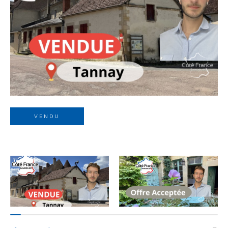
Budget
Budget
Surface
Surface
Pièces
Pièces
VENDU
Référence
AFFINER LES CRITÈRES
TERRASSE
PARKING
PISCINE
FILTRER PAR