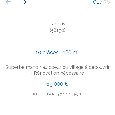
01
36
/
COUPS DE COEUR
EXCLUSIVITÉS
NOUVEAUTÉS
Tannay
(58190)
Rechercher
10 pièces - 186 m²
Superbe manoir au coeur du village à découvrir
- Rénovation nécessaire
69 000 €
REF : TAN1370006958