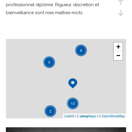
professionnel diplômé. Rigueur, discrétion et
Budget
bienveillance sont mes maîtres-mots.
Budget
Surface
Surface
+
6
Pièces
−
Pièces
5
Référence
AFFINER LES CRITÈRES
13
2
TERRASSE
PARKING
PISCINE
Leaflet
|
©
Maps
|
© OpenStreetMap
Jawg
FILTRER PAR