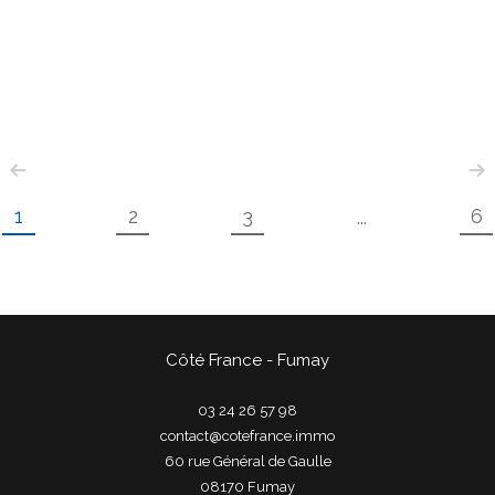
1
2
3
6
...
Côté France - Fumay
03 24 26 57 98
contact@cotefrance.immo
60 rue Général de Gaulle
08170
fumay