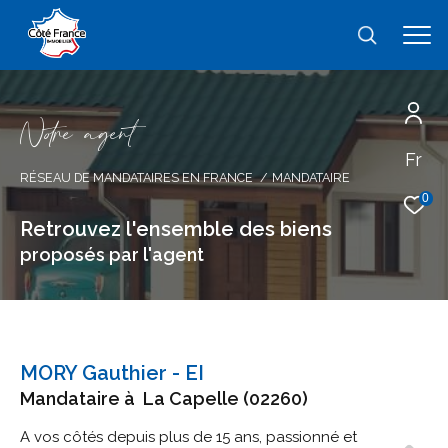
N
o
r
e
a
g
e
n
t
Fr
Effectuer une recherche
RÉSEAU DE MANDATAIRES EN FRANCE
MANDATAIRE
et trouver le bien qui correspond à vos
0
critères
Retrouvez l'ensemble des biens
proposés par l'agent
Type
d'offre
Type d'offre
Type
de
type de bien
MORY Gauthier - EI
bien
Mandataire à
La Capelle (02260)
Ville
A vos côtés depuis plus de 15 ans, passionné et