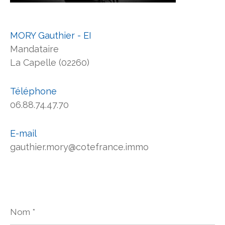
MORY Gauthier - EI
Mandataire
La Capelle (02260)
Téléphone
06.88.74.47.70
E-mail
gauthier.mory@cotefrance.immo
Nom
*