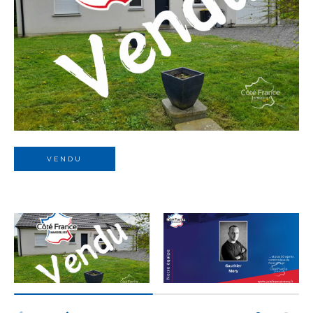
Budget
Budget
Surface
Surface
Pièces
Pièces
VENDU
Référence
AFFINER LES CRITÈRES
TERRASSE
PARKING
PISCINE
FILTRER PAR