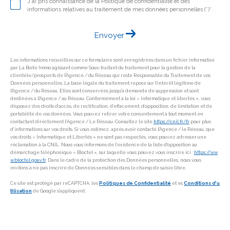
J'ai pris connaissance de la Politique de confidentialité et des
informations relatives au traitement de mes données personnelles (*)*
Envoyer
Les informations recueillies sur ce formulaire sont enregistrées dans un fichier informatisé
par La Boite Immo agissant comme Sous-traitant du traitement pour la gestion de la
clientèle/prospects de l'Agence / du Réseau qui reste Responsable du Traitement de vos
Données personnelles. La base légale du traitement repose sur l'intérêt légitime de
l'Agence / du Réseau. Elles sont conservées jusqu'à demande de suppression et sont
destinées à l'Agence / au Réseau. Conformément à la loi « informatique et libertés », vous
disposez des droits d’accès, de rectification, d’effacement, d’opposition, de limitation et de
portabilité de vos données. Vous pouvez retirer votre consentement à tout moment en
contactant directement l’Agence / Le Réseau. Consultez le site
https://cnil.fr/fr
pour plus
d’informations sur vos droits. Si vous estimez, après avoir contacté l'Agence / le Réseau, que
vos droits « Informatique et Libertés » ne sont pas respectés, vous pouvez adresser une
réclamation à la CNIL. Nous vous informons de l’existence de la liste d'opposition au
démarchage téléphonique « Bloctel », sur laquelle vous pouvez vous inscrire ici :
https://ww
w.bloctel.gouv.fr
. Dans le cadre de la protection des Données personnelles, nous vous
invitons à ne pas inscrire de Données sensibles dans le champ de saisie libre.
Ce site est protégé par reCAPTCHA, les
Politiques de Confidentialité
et es
Conditions d'u
tilisation
de Google s'appliquent.