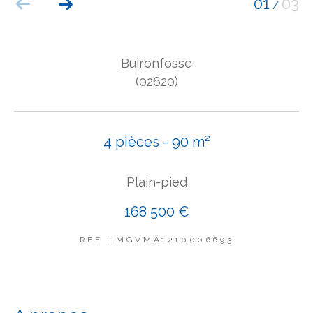
01
03
/
COUPS DE COEUR
EXCLUSIVITÉS
NOUVEAUTÉS
Buironfosse
(02620)
Rechercher
4 pièces - 90 m²
Plain-pied
168 500 €
REF : MGVMA1210006693