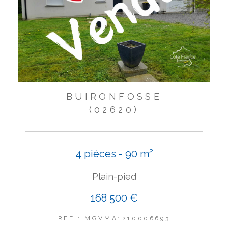
BUIRONFOSSE
(02620)
4 pièces - 90 m²
Plain-pied
168 500 €
REF : MGVMA1210006693