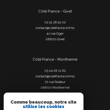
Côté France - Givet
03 51 38 91 02
contact@cotefrance.immo
41 rue Oger
08600
givet
Côté France - Monthermé
03 24 26 11 62
contact@cotefrance.immo
72 rue Pasteur
08800
monthermé
Comme beaucoup, notre site
utilise les cookies
Adhérents