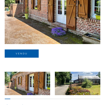
Budget
Budget
Surface
Surface
Pièces
Pièces
VENDU
Référence
AFFINER LES CRITÈRES
TERRASSE
PARKING
PISCINE
FILTRER PAR