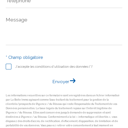
Message
*
* Champ obligatoire
J'accepte les conditions d'utilisation des données (*)*
Envoyer
Les informations recueillies sur ce formulaire sont enregistrées dans un fichier informatisé
par La Boite Immo agissant comme Sous-traitant du traitement pour la gestion de la
clientèle/prospects de l'Agence / du Réseau qui reste Responsable du Traitement de vos
Données personnelles. La base légale du traitement repose sur l'intérêt légitime de
l'Agence / du Réseau. Elles sont conservées jusqu'à demande de suppression et sont
destinées à l'Agence / au Réseau. Conformément à la loi « informatique et libertés », vous
disposez des droits d’accès, de rectification, d’effacement, d’opposition, de limitation et de
portabilité de vos données. Vous pouvez retirer votre consentement à tout moment en