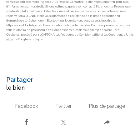
contactant directement l’Agence / Le Réseau. Consultez le site https://cnil.fr/fr pour plus
d’informations sur vos droits. Si vous estimez, après avoir contacté l'Agence / le Réseau, que
vos droits « Informatique et Libertés » ne sont pas respectés, vous pouvez adresser une
réclamation à la CNIL. Nous vous informons de l’existence de la liste d'opposition au
démarchage téléphonique « Bloctel », sur laquelle vous pouvez vous inscrire ici :
https://www.bloctel.gouv.fr Dans le cadre de la protection des Données personnelles, nous
vous invitons à ne pas inscrire de Données sensibles dans le champ de saisie libre.
Ce site est protégé par reCAPTCHA, les
Politiques de Confidentialité
et les
Conditions d'Utilis
ation
de Google s'appliquent.
partager
le bien
Facebook
Twitter
Plus de partage