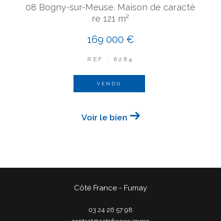
08 Bogny-sur-Meuse. Maison de caractè
re 121 m²
169 000 €
REF : 6284
VENDU
Voir le bien
Côté France - Fumay
03 24 26 57 98