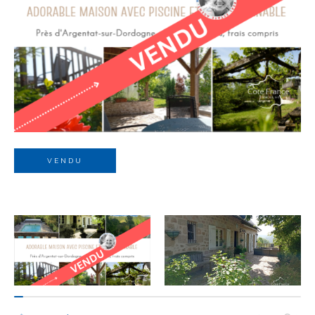
Budget
Budget
Surface
Surface
Pièces
Pièces
VENDU
Référence
AFFINER LES CRITÈRES
TERRASSE
PARKING
PISCINE
FILTRER PAR