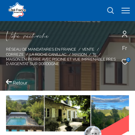
V
o
r
e
r
e
c
e
c
e
Fr
Effectuer une recherche
RÉSEAU DE MANDATAIRES EN FRANCE
VENTE
CORREZE
LA ROCHE CANILLAC
MAISON
T5
et trouver le bien qui correspond à vos
MAISON EN PIERRE AVEC PISCINE ET VUE IMPRENABLE PRES
0
D ARGENTAT SUR DORDOGNE
critères
Retour
Type
d'offre
Vente
Type
de
type de bien
bien
Ville