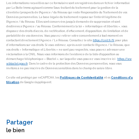
Les informations recueillies sur ce formulaire sont enregistrées dans un fichier informatisé
par La Boite Immo agissant comme Sous-traitant du traitement pour la gestion de la
clientèle/prospects de l'Agence / du Réseau qui reste Responsable du Traitement de vos
Données personnelles. La base légale du traitement repose sur l'intérêt légitime de
l'Agence / du Réseau. Elles sont conservées jusqu'à demande de suppression et sont
destinées à l'Agence / au Réseau. Conformément à la loi « informatique et libertés », vous
disposez des droits d’accès, de rectification, d’effacement, d’opposition, de limitation et de
portabilité de vos données. Vous pouvez retirer votre consentement à tout moment en
contactant directement l’Agence / Le Réseau. Consultez le site
https://cnil.fr/fr
pour plus
d’informations sur vos droits. Si vous estimez, après avoir contacté l'Agence / le Réseau, que
vos droits « Informatique et Libertés » ne sont pas respectés, vous pouvez adresser une
réclamation à la CNIL. Nous vous informons de l’existence de la liste d'opposition au
démarchage téléphonique « Bloctel », sur laquelle vous pouvez vous inscrire ici :
https://ww
w.bloctel.gouv.fr
. Dans le cadre de la protection des Données personnelles, nous vous
invitons à ne pas inscrire de Données sensibles dans le champ de saisie libre.
Ce site est protégé par reCAPTCHA, les
Politiques de Confidentialité
et es
Conditions d'u
tilisation
de Google s'appliquent.
partager
le bien