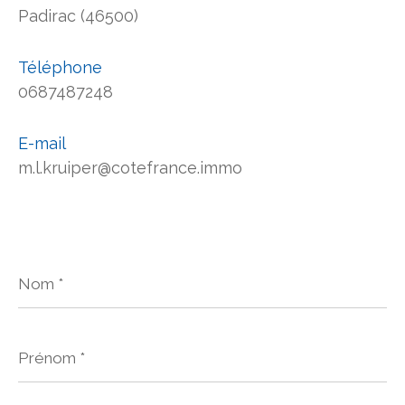
Padirac (46500)
Téléphone
0687487248
E-mail
m.l.kruiper@cotefrance.immo
Nom
*
Prénom
*