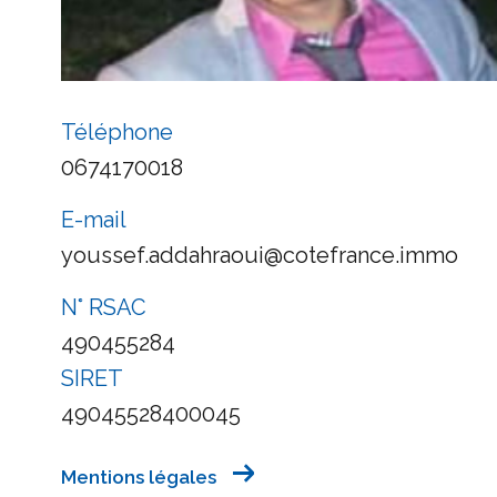
Téléphone
0674170018
E-mail
youssef.addahraoui@cotefrance.immo
N° RSAC
490455284
SIRET
49045528400045
Mentions légales