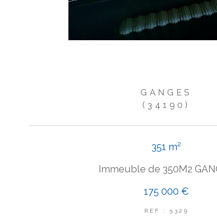
GANGES
(34190)
351 m²
Immeuble de 350M2 GA
175 000 €
REF : 5329