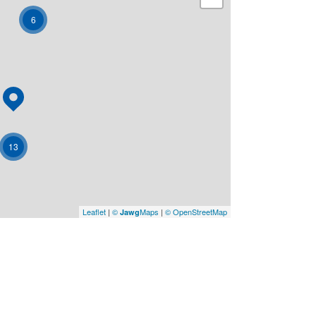
6
13
Leaflet
|
©
Maps
|
© OpenStreetMap
Jawg