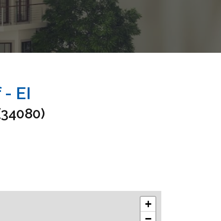
- EI
(34080)
+
−